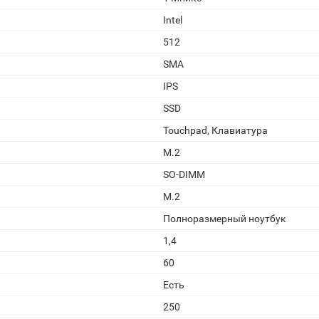
Intel
512
SMA
IPS
SSD
Touchpad, Клавиатура
M.2
SO-DIMM
M.2
Полноразмерный ноутбук
1,4
60
Есть
250