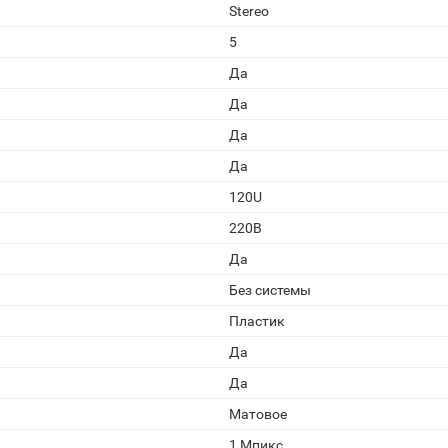
Stereo
5
Да
Да
Да
Да
120U
220В
Да
Без системы
Пластик
Да
Да
Матовое
1 Мпикс