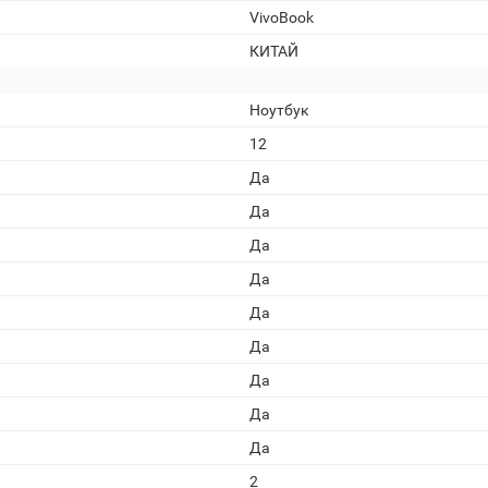
VivoBook
КИТАЙ
Ноутбук
12
Да
Да
Да
Да
Да
Да
Да
Да
Да
2