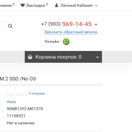
0
0
внение
Закладки
Личный Кабинет
969-14-45
+7 (903)
Заказать обратный звонок
Онлайн -
Корзина
покупок
: 0
M.2 SSD /No OS
0 отзывов
Asus
90NB13Y2-M01570
11108321
Нет в наличии