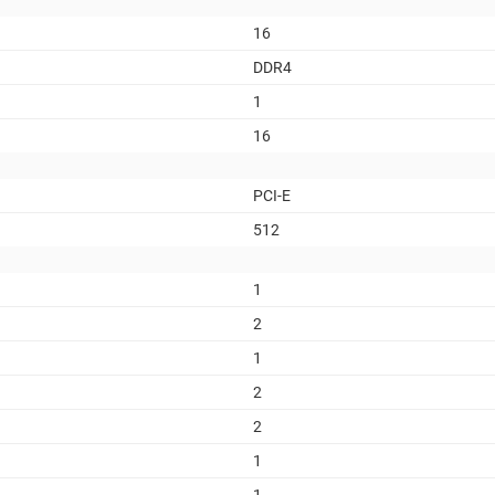
16
DDR4
1
16
PCI-E
512
1
2
1
2
2
1