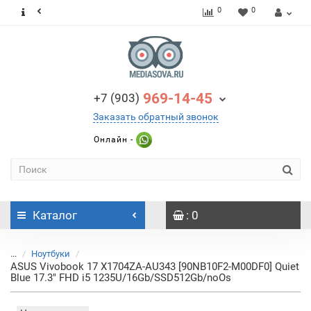
0
0
969-14-45
+7 (903)
Заказать обратный звонок
Онлайн -
Каталог
: 0
...
Ноутбуки
ASUS Vivobook 17 X1704ZA-AU343 [90NB10F2-M00DF0] Quiet
Blue 17.3" FHD i5 1235U/16Gb/SSD512Gb/noOs