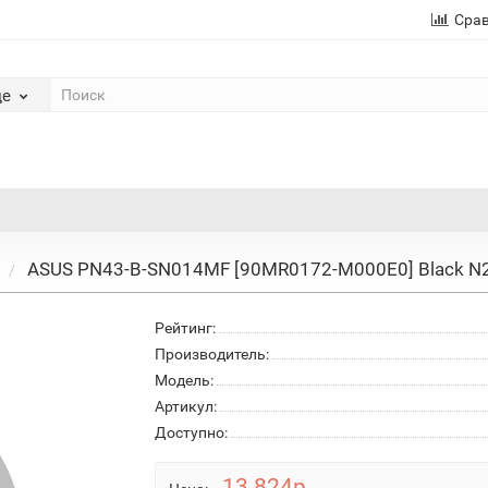
Сра
де
ASUS PN43-B-SN014MF [90MR0172-M000E0] Black N
Рейтинг:
Производитель:
Модель:
Артикул:
Доступно:
13 824р.