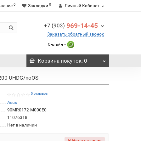
0
0
внение
Закладки
Личный Кабинет
969-14-45
+7 (903)
Заказать обратный звонок
Онлайн -
Корзина
покупок
: 0
200 UHDG/noOS
0 отзывов
Asus
90MR0172-M000E0
11076318
Нет в наличии
Нет в наличии