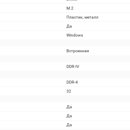
M.2
Пластик, металл
Да
Windows
Встроенная
DDR-IV
DDR-4
32
Да
Да
Да