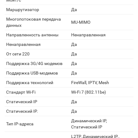
Мбит/с
Маршрутизатор
Да
Многопотоковая передача
MU-MIMO
данных
Направленность антенны
Ненаправленная
Ненаправленная
Да
От сети 220
Да
Поддержка 3G/4G модемов
Да
Поддержка USB-модемов
Да
Поддержка технологий
FireWall, IPTV, Mesh
Стандарт Wi-Fi
Wi-Fi 7 (802.11be)
Статический IP
Да
Статический IP.
Да
Динамический IP,
Тип IP-адреса
Статический IP
L2TP, Динамический IP.,