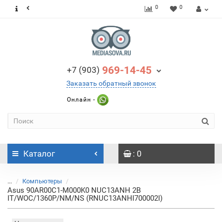
0
0
969-14-45
+7 (903)
Заказать обратный звонок
Онлайн -
Каталог
: 0
...
Компьютеры
Asus 90AR00C1-M000K0 NUC13ANH 2B
IT/WOC/1360P/NM/NS (RNUC13ANHI700002I)