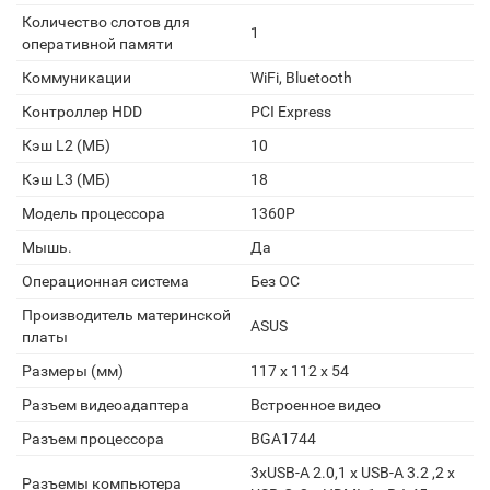
Количество слотов для
1
оперативной памяти
Коммуникации
WiFi, Bluetooth
Контроллер HDD
PCI Express
Кэш L2 (МБ)
10
Кэш L3 (МБ)
18
Модель процессора
1360P
Мышь.
Да
Операционная система
Без ОС
Производитель материнской
ASUS
платы
Размеры (мм)
117 х 112 х 54
Разъем видеоадаптера
Встроенное видео
Разъем процессора
BGA1744
3хUSB-A 2.0,1 x USB-A 3.2 ,2 x
Разъемы компьютера