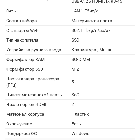
USB-С, 2 x HDMI ,1х RJ-45
Сеть
LAN 1 Гбит/с
Состав набора
Материнская плата
Стандарты Wi-Fi
802.11 b/g/n/ac/ax
Тип накопителя
SSD
Устройства ручного ввода
Клавиатура., Мышь.
Форм-фактор RAM
SO-DIMM
Форм-фактор SSD
M.2
Частота ядра процессора
5
(ГГц)
Чипсет материнской платы
SoC
Число портов HDMI
2
Материал корпуса
Пластик
Охлаждение
Есть
Поддержка ОС
Windows