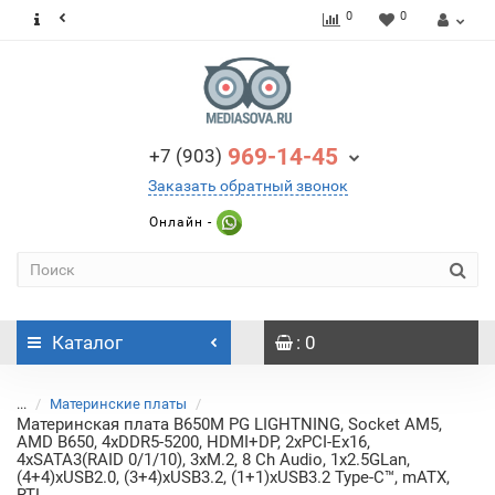
0
0
969-14-45
+7 (903)
Заказать обратный звонок
Онлайн -
Каталог
: 0
...
Материнские платы
Материнская плата B650M PG LIGHTNING, Socket AM5,
AMD B650, 4xDDR5-5200, HDMI+DP, 2xPCI-Ex16,
4xSATA3(RAID 0/1/10), 3xM.2, 8 Ch Audio, 1x2.5GLan,
(4+4)xUSB2.0, (3+4)xUSB3.2, (1+1)xUSB3.2 Type-C™, mATX,