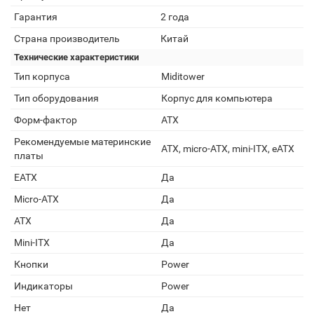
Гарантия
2 года
Страна производитель
Китай
Технические характеристики
Тип корпуса
Miditower
Тип оборудования
Корпус для компьютера
Форм-фактор
ATX
Рекомендуемые материнские
ATX, micro-ATX, mini-ITX, eATX
платы
EATX
Да
Micro-ATX
Да
ATX
Да
Mini-ITX
Да
Кнопки
Power
Индикаторы
Power
Нет
Да