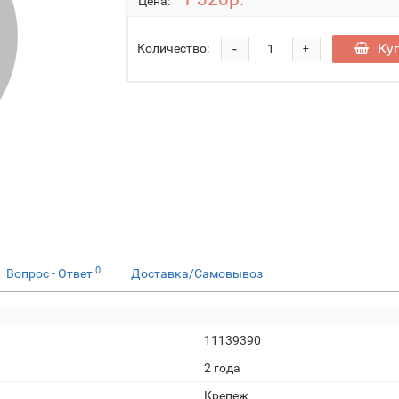
Цена:
-
Ку
Количество:
+
0
Вопрос - Ответ
Доставка/Самовывоз
11139390
2 года
Крепеж