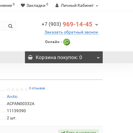
0
0
внение
Закладки
Личный Кабинет
969-14-45
+7 (903)
Заказать обратный звонок
Онлайн -
Корзина
покупок
: 0
0 отзывов
Arctic
ACFAN00332A
11139390
2
шт.
Есть в наличии