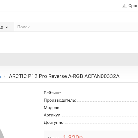
Сра
де
ARCTIC P12 Pro Reverse A-RGB ACFAN00332A
я
Рейтинг:
Производитель:
Модель:
Артикул:
Доступно:
1 320р.