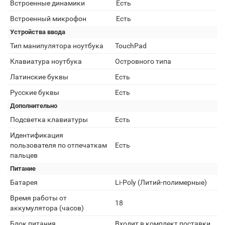
Встроенные динамики
Есть
Встроенный микрофон
Есть
Устройства ввода
Тип манипулятора ноутбука
TouchPad
Клавиатура ноутбука
Островного типа
Латинские буквы
Есть
Русские буквы
Есть
Дополнительно
Подсветка клавиатуры
Есть
Идентификация
пользователя по отпечаткам
Есть
пальцев
Питание
Батарея
Li-Poly (Литий-полимерные)
Время работы от
18
аккумулятора (часов)
Блок питания
Входит в комплект поставки