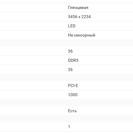
Глянцевая
3456 x 2234
LED
Не сенсорный
36
DDR5
36
PCI-E
1000
Есть
1