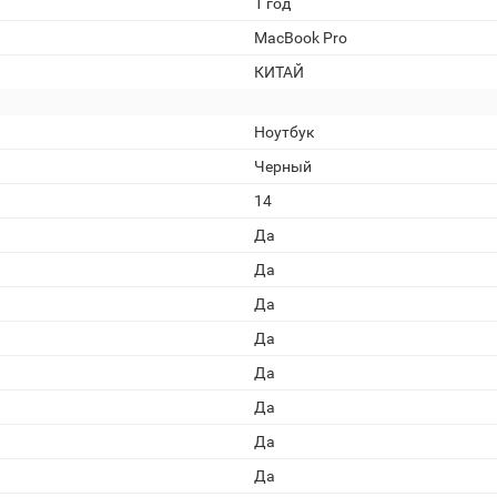
1 год
MacBook Pro
КИТАЙ
Ноутбук
Черный
14
Да
Да
Да
Да
Да
Да
Да
Да