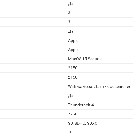
Да
3
3
Да
Apple
Apple
MacOS 15 Sequoia
2150
2150
WEB-камера, Датчик освещения
Да
Thunderbolt 4
72.4
SD, SDHC, SDXC
Да