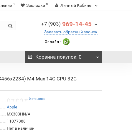
0
0
внение
Закладки
Личный Кабинет
969-14-45
+7 (903)
Заказать обратный звонок
Онлайн -
Корзина
покупок
: 0
 (3456x2234) M4 Max 14C CPU 32C
0 отзывов
Apple
MX303HN/A
11077388
Нет в наличии