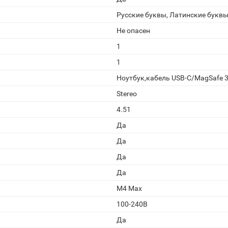
Русские буквы, Латинские букв
Не опасен
1
1
Ноутбук,кабель USB-C/MagSafe 3 
Stereo
4.51
Да
Да
Да
Да
M4 Max
100-240В
Да