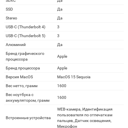
SDXC
Да
SSD
Да
Stereo
Да
USB-C (Thunderbolt 4)
3
USB-C (Thunderbolt 5)
3
Алюминий
Да
Бренд графического
Apple
процессора
Бренд процессора
Apple
Версия MacOS
MacOS 15 Sequoia
Вес нетто, грамм
1600
Вес ноутбука с
1600
аккумулятором, грамм
WEB-камера, Идентификация
пользователя по отпечаткам
Встроенные устройства
пальцев, Датчик освещения,
Микрофон