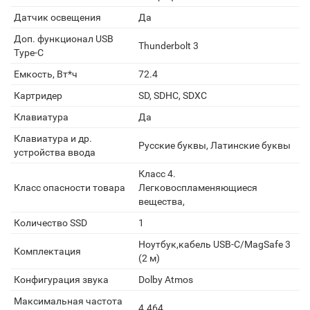
Датчик освещения
Да
Доп. функционал USB
Thunderbolt 3
Type-C
Емкость, Вт*ч
72.4
Картридер
SD, SDHC, SDXC
Клавиатура
Да
Клавиатура и др.
Русские буквы, Латинские буквы
устройства ввода
Класс 4.
Класс опасности товара
Легковоспламеняющиеся
вещества,
Количество SSD
1
Ноутбук,кабель USB-C/MagSafe 3
Комплектация
(2 м)
Конфигурация звука
Dolby Atmos
Максимальная частота
4.464