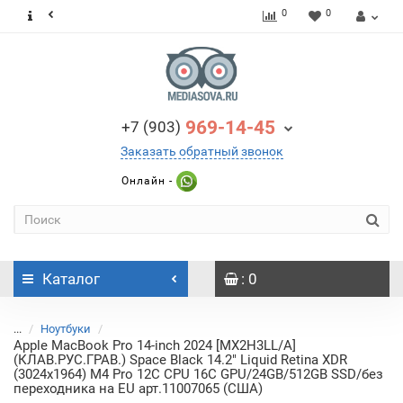
0
0
969-14-45
+7 (903)
Заказать обратный звонок
Онлайн -
Каталог
: 0
...
Ноутбуки
Apple MacBook Pro 14-inch 2024 [MX2H3LL/A]
(КЛАВ.РУС.ГРАВ.) Space Black 14.2" Liquid Retina XDR
(3024x1964) M4 Pro 12C CPU 16C GPU/24GB/512GB SSD/без
переходника на EU арт.11007065 (США)