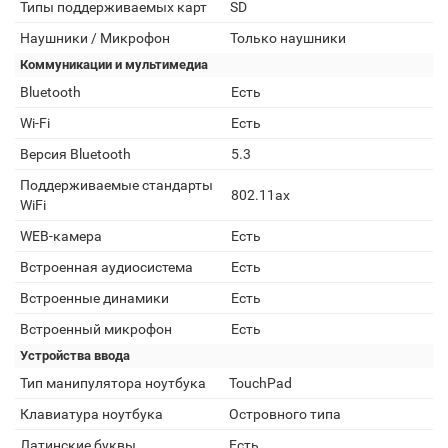
Типы поддерживаемых карт
SD
Наушники / Микрофон
Только наушники
Коммуникации и мультимедиа
Bluetooth
Есть
Wi-Fi
Есть
Версия Bluetooth
5.3
Поддерживаемые стандарты
802.11ax
WiFi
WEB-камера
Есть
Встроенная аудиосистема
Есть
Встроенные динамики
Есть
Встроенный микрофон
Есть
Устройства ввода
Тип манипулятора ноутбука
TouchPad
Клавиатура ноутбука
Островного типа
Латинские буквы
Есть