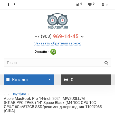
0
0
969-14-45
+7 (903)
Заказать обратный звонок
Онлайн -
Каталог
: 0
...
Ноутбуки
Apple MacBook Pro 14-inch 2024 [MW2U3LL/A]
(КЛАВ.РУС.ГРАВ.) 14" Space Black (M4 10C CPU 10C
GPU/16Gb/512GB SSD/рекоменд.переходник 11007065
(США)