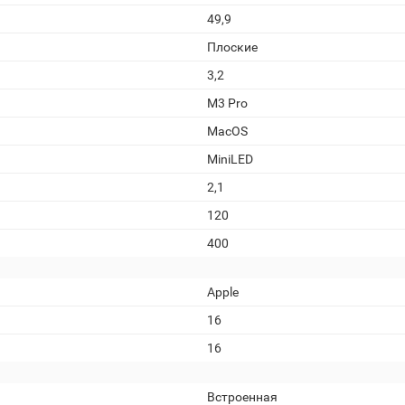
49,9
Плоские
3,2
M3 Pro
MacOS
MiniLED
2,1
120
400
Apple
16
16
Встроенная