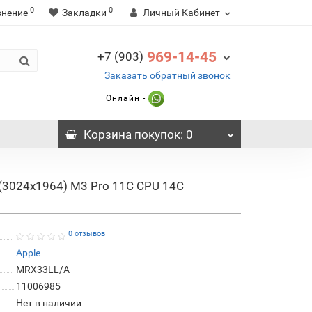
0
0
внение
Закладки
Личный Кабинет
969-14-45
+7 (903)
Заказать обратный звонок
Онлайн -
Корзина
покупок
: 0
R (3024x1964) M3 Pro 11C CPU 14C
0 отзывов
Apple
MRX33LL/A
11006985
Нет в наличии