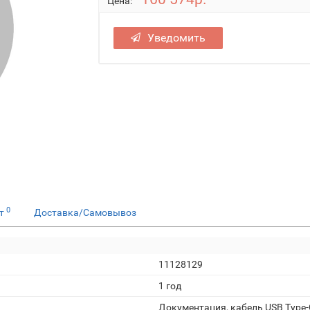
Цена:
Уведомить
0
ет
Доставка/Самовывоз
11128129
1 год
Документация, кабель USB Type-