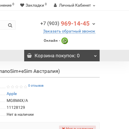
0
0
внение
Закладки
Личный Кабинет
969-14-45
+7 (903)
Заказать обратный звонок
Онлайн -
Корзина
покупок
: 0
(nanoSim+eSim Австралия)
0 отзывов
Apple
MG8M4X/A
11128129
Нет в наличии
Нет в наличии