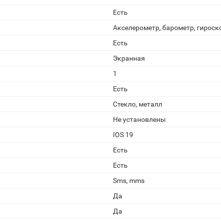
Есть
Акселерометр, барометр, гироск
Есть
Экранная
1
Есть
Стекло, металл
Не установлены
IOS 19
Есть
Есть
Sms, mms
Да
Да