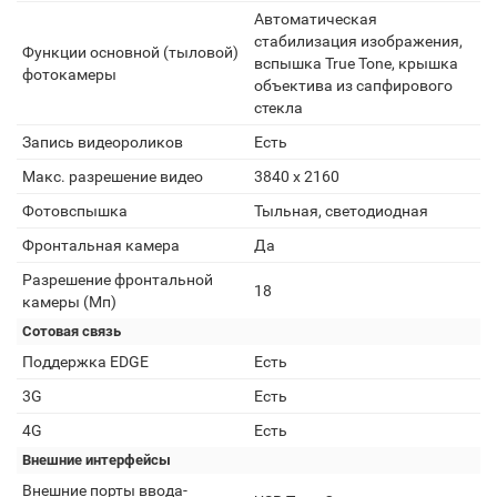
Автоматическая
стабилизация изображения,
Функции основной (тыловой)
вспышка True Tone, крышка
фотокамеры
объектива из сапфирового
стекла
Запись видеороликов
Есть
Макс. разрешение видео
3840 x 2160
Фотовспышка
Тыльная, светодиодная
Фронтальная камера
Да
Разрешение фронтальной
18
камеры (Мп)
Сотовая связь
Поддержка EDGE
Есть
3G
Есть
4G
Есть
Внешние интерфейсы
Внешние порты ввода-