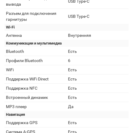
USB Type-C
вывода
Разъем для подключения
USB Type-C
гарнитуры
Wi-Fi
Антенна
Внутренняя
Коммуникации и мультимедиа
Bluetooth
Есть
Профили Bluetooth
6
WiFi
Есть
Поддержка WiFi Direct
Есть
Поддержка NFC
Есть
Встроенный динамик
Есть
MP3 плеер
Да
Навигация
Поддержка GPS
Есть
Cистема A-GPS
Есть