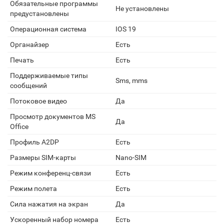
Обязательные программы
Не установлены
предустановлены
Операционная система
IOS 19
Органайзер
Есть
Печать
Есть
Поддерживаемые типы
Sms, mms
сообщений
Потоковое видео
Да
Просмотр документов MS
Да
Office
Профиль A2DP
Есть
Размеры SIM-карты
Nano-SIM
Режим конференц-связи
Есть
Режим полета
Есть
Сила нажатия на экран
Да
Ускоренный набор номера
Есть