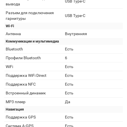
USB Type-C
вывода
Разъем для подключения
USB Type-C
гарнитуры
Wi-Fi
Антенна
Внутренняя
Коммуникации и мультимедиа
Bluetooth
Есть
Профили Bluetooth
6
WiFi
Есть
Поддержка WiFi Direct
Есть
Поддержка NFC
Есть
Встроенный динамик
Есть
MP3 плеер
Да
Навигация
Поддержка GPS
Есть
Cистема A-GPS
Есть