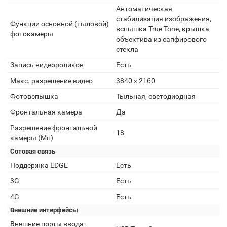
Автоматическая
стабилизация изображения,
Функции основной (тыловой)
вспышка True Tone, крышка
фотокамеры
объектива из сапфирового
стекла
Запись видеороликов
Есть
Макс. разрешение видео
3840 x 2160
Фотовспышка
Тыльная, светодиодная
Фронтальная камера
Да
Разрешение фронтальной
18
камеры (Мп)
Сотовая связь
Поддержка EDGE
Есть
3G
Есть
4G
Есть
Внешние интерфейсы
Внешние порты ввода-