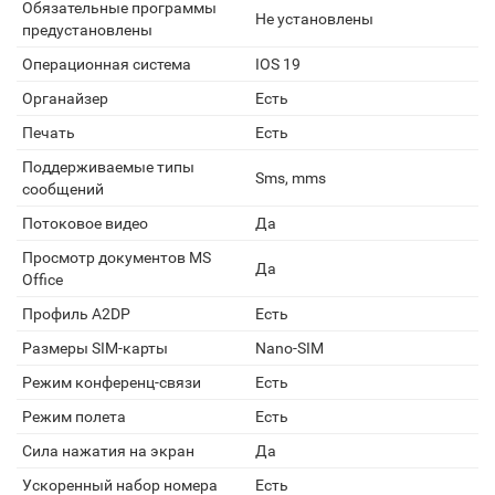
Обязательные программы
Не установлены
предустановлены
Операционная система
IOS 19
Органайзер
Есть
Печать
Есть
Поддерживаемые типы
Sms, mms
сообщений
Потоковое видео
Да
Просмотр документов MS
Да
Office
Профиль A2DP
Есть
Размеры SIM-карты
Nano-SIM
Режим конференц-связи
Есть
Режим полета
Есть
Сила нажатия на экран
Да
Ускоренный набор номера
Есть