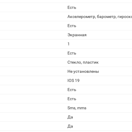
Есть
Акселерометр, барометр, гироск
Есть
Экранная
1
Есть
Стекло, пластик
Не установлены
IOS 19
Есть
Есть
Sms, mms
Да
Да