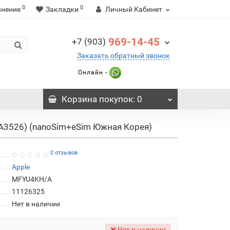
0
0
внение
Закладки
Личный Кабинет
969-14-45
+7 (903)
Заказать обратный звонок
Онлайн -
Корзина
покупок
: 0
 (A3526) (nanoSim+eSim Южная Корея)
0 отзывов
Apple
MFYU4KH/A
11126325
Нет в наличии
Нет в наличии