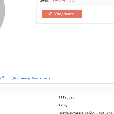
Цена:
Уведомить
0
ет
Доставка/Самовывоз
11126325
1 год
Документация, кабель USB Type-