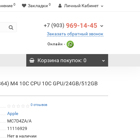
0
0
внение
Закладки
Личный Кабинет
969-14-45
+7 (903)
Заказать обратный звонок
Онлайн -
Корзина
покупок
: 0
0x1864) M4 10C CPU 10C GPU/24GB/512GB
0 отзывов
Apple
MC7D4ZA/A
11116929
Нет в наличии