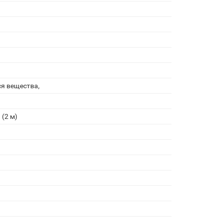
ы
я вещества,
(2 м)