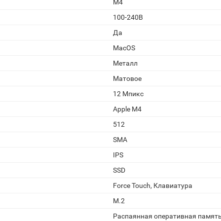
M4
100-240В
Да
MacOS
Металл
Матовое
12 Мпикс
Apple M4
512
SMA
IPS
SSD
Force Touch, Клавиатура
M.2
Распаянная оперативная памят