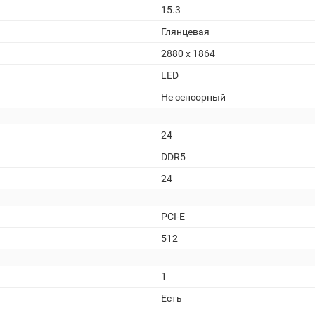
15.3
Глянцевая
2880 x 1864
LED
Не сенсорный
24
DDR5
24
PCI-E
512
1
Есть