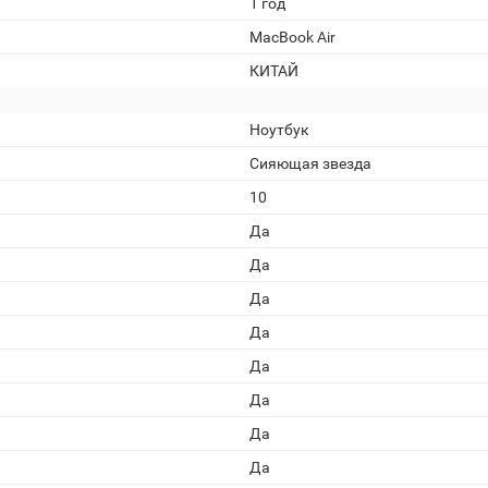
1 год
MacBook Air
КИТАЙ
Ноутбук
Сияющая звезда
10
Да
Да
Да
Да
Да
Да
Да
Да