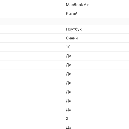
MacBook Air
Китай
Ноутбук
Синий
10
Да
Да
Да
Да
Да
Да
Да
2
Да