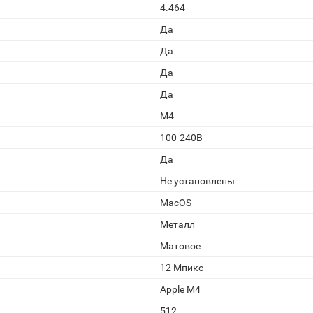
4.464
Да
Да
Да
Да
M4
100-240В
Да
Не установлены
MacOS
Металл
Матовое
12 Мпикс
Apple M4
512