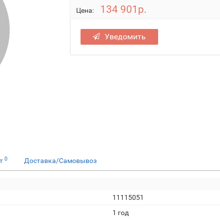
134 901р.
Цена:
Уведомить
0
ет
Доставка/Самовывоз
11115051
1 год