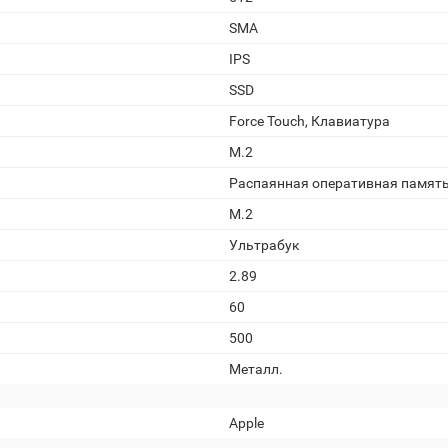
SMA
IPS
SSD
Force Touch, Клавиатура
M.2
Распаянная оперативная памят
M.2
Ультрабук
2.89
60
500
Металл.
Apple