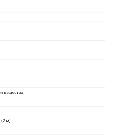
ы
я вещества,
(2 м)