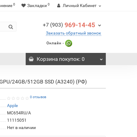
0
0
внение
Закладки
Личный Кабинет
969-14-45
+7 (903)
Заказать обратный звонок
Онлайн -
Корзина
покупок
: 0
0C GPU/24GB/512GB SSD (A3240) (РФ)
0 отзывов
Apple
MC654RU/A
11115051
Нет в наличии