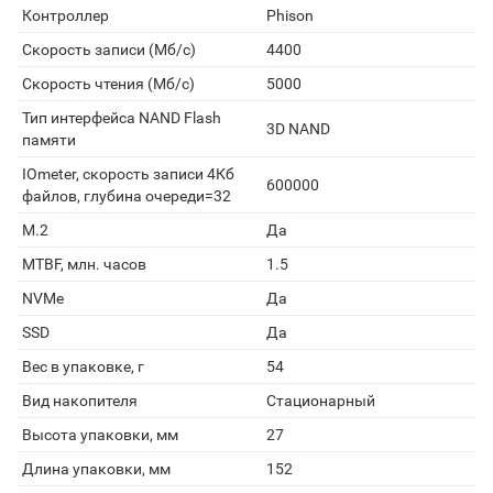
Контроллер
Phison
Скорость записи (Мб/с)
4400
Скорость чтения (Мб/с)
5000
Тип интерфейса NAND Flash
3D NAND
памяти
IOmeter, скорость записи 4Кб
600000
файлов, глубина очереди=32
M.2
Да
MTBF, млн. часов
1.5
NVMe
Да
SSD
Да
Вес в упаковке, г
54
Вид накопителя
Стационарный
Высота упаковки, мм
27
Длина упаковки, мм
152