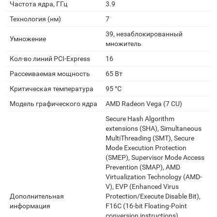
Частота ядра, ГГц
3.9
Технология (нм)
7
39, незаблокированный
Умножение
множитель
Кол-во линий PCI-Express
16
Рассеиваемая мощность
65 Вт
Критическая температура
95 °С
Модель графического ядра
AMD Radeon Vega (7 CU)
Secure Hash Algorithm
extensions (SHA), Simultaneous
MultiThreading (SMT), Secure
Mode Execution Protection
(SMEP), Supervisor Mode Access
Prevention (SMAP), AMD
Virtualization Technology (AMD-
V), EVP (Enhanced Virus
Дополнительная
Protection/Execute Disable Bit),
информация
F16C (16-bit Floating-Point
conversion instructions),