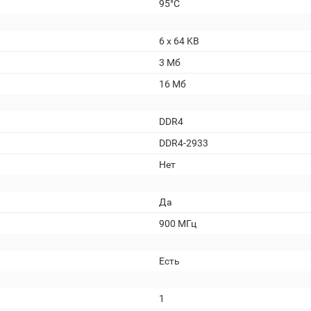
95°C
6 x 64 KB
3 Мб
16 Мб
DDR4
DDR4-2933
Нет
Да
900 МГц
Есть
1