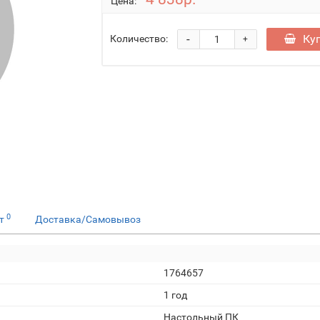
Цена:
-
Ку
Количество:
+
0
ет
Доставка/Самовывоз
1764657
1 год
Настольный ПК