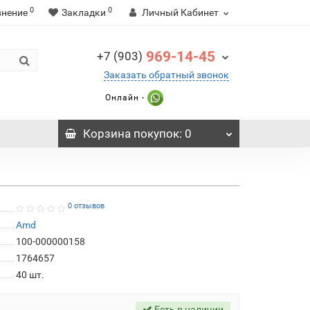
0
0
внение
Закладки
Личный Кабинет
969-14-45
+7 (903)
Заказать обратный звонок
Онлайн -
Корзина
покупок
: 0
0 отзывов
Amd
100-000000158
1764657
40
шт.
Есть в наличии