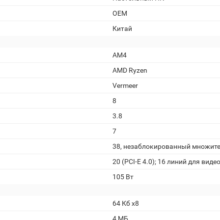
OEM
Китай
AM4
AMD Ryzen
Vermeer
8
3.8
7
38, незаблокированный множит
20 (PCI-E 4.0); 16 линий для вид
105 Вт
64 Кб x8
4 МБ