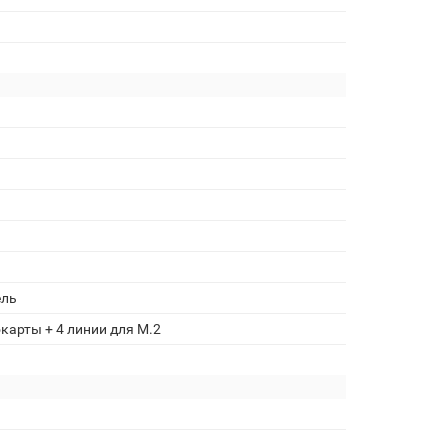
ель
еокарты + 4 линии для M.2