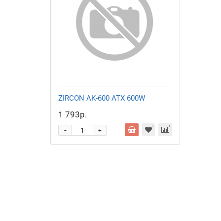
ZIRCON AK-600 ATX 600W
1 793р.
-
+