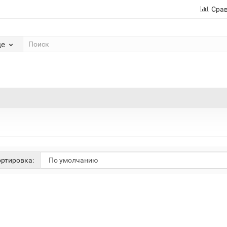
Сра
де
ртировка: