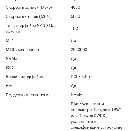
Скорость записи (Мб/с)
4000
Скорость чтения (Мб/с)
6000
Тип интерфейса NAND Flash
TLC
памяти
M.2
Да
MTBF, млн. часов
2000000
NVMe
Да
SSD
Да
Версия интерфейса
PCI-E 4.0 x4
Нет
Да
Поддержка технологий
NVMe
При превышении
параметра "Ресурс в TBW"
или "Ресурс DWPD",
указанного в
спецификации, устройство