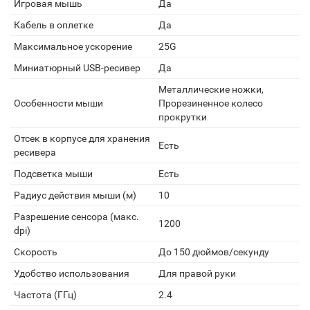
Игровая мышь
Да
Кабель в оплетке
Да
Максимальное ускорение
25G
Миниатюрный USB-ресивер
Да
Металлические ножки,
Особенности мыши
Прорезиненное колесо
прокрутки
Отсек в корпусе для хранения
Есть
ресивера
Подсветка мыши
Есть
Радиус действия мыши (м)
10
Разрешение сенсора (макс.
1200
dpi)
Скорость
До 150 дюймов/секунду
Удобство использования
Для правой руки
Частота (ГГц)
2.4