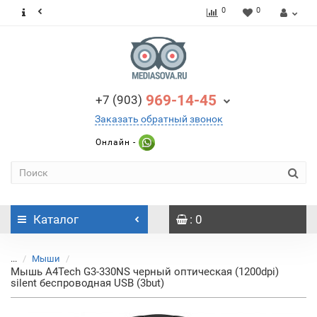
0
0
969-14-45
+7 (903)
Заказать обратный звонок
Онлайн -
Каталог
: 0
...
Мыши
Мышь A4Tech G3-330NS черный оптическая (1200dpi)
silent беспроводная USB (3but)