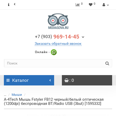
0
0
969-14-45
+7 (903)
Заказать обратный звонок
Онлайн -
Каталог
: 0
...
Мыши
A-4Tech Мышь Fstyler FB12 черный/белый оптическая
(1200dpi) беспроводная BT/Radio USB (3but) [1595332]