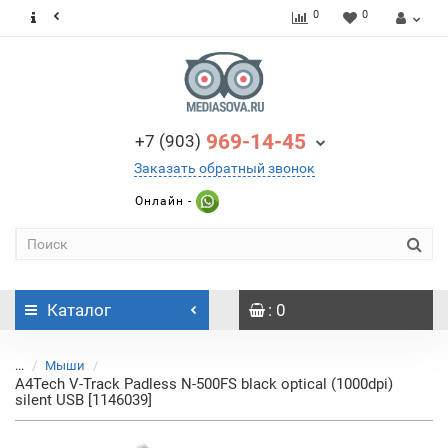
0
0
969-14-45
+7 (903)
Заказать обратный звонок
Онлайн -
Каталог
: 0
...
Мыши
A4Tech V-Track Padless N-500FS black optical (1000dpi)
silent USB [1146039]