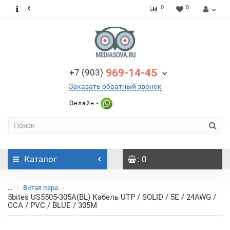
0
0
969-14-45
+7 (903)
Заказать обратный звонок
Онлайн -
Каталог
: 0
...
Витая пара
5bites US5505-305A(BL) Кабель UTP / SOLID / 5E / 24AWG /
CCA / PVC / BLUE / 305M