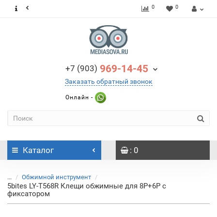
0
0
969-14-45
+7 (903)
Заказать обратный звонок
Онлайн -
Каталог
: 0
...
Обжимной инструмент
5bites LY-T568R Клещи обжимные для 8P+6P с
фиксатором