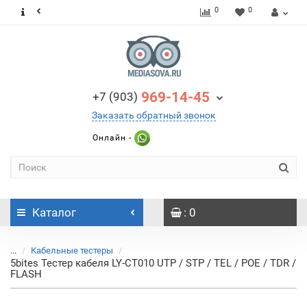
0
0
969-14-45
+7 (903)
Заказать обратный звонок
Онлайн -
Каталог
: 0
...
Кабельные тестеры
5bites Тестер кабеля LY-CT010 UTP / STP / TEL / POE / TDR /
FLASH