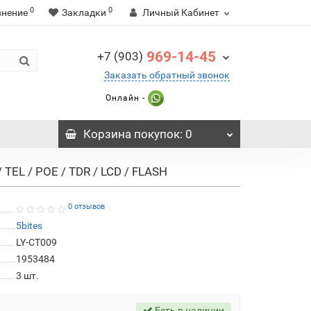
0
0
внение
Закладки
Личный Кабинет
969-14-45
+7 (903)
Заказать обратный звонок
Онлайн -
Корзина
покупок
: 0
 TEL / POE / TDR / LCD / FLASH
0 отзывов
5bites
LY-CT009
1953484
3
шт.
Есть в наличии