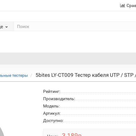
Сра
де
5bites LY-CT009 Тестер кабеля UTP / STP /
льные тестеры
Рейтинг:
Производитель:
Модель:
Артикул:
Доступно:
3 189р.