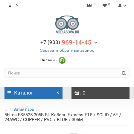
0
0
969-14-45
+7 (903)
Заказать обратный звонок
Онлайн -
Каталог
: 0
...
Витая пара
5bites FS5525-305B-BL Кабель Express FTP / SOLID / 5E /
24AWG / COPPER / PVC / BLUE / 305M