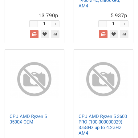
1400MHz, unlocked,
AM4
13 790р.
5 937р.
-
-
+
+
CPU AMD Ryzen 5
CPU AMD Ryzen 5 3600
3500X OEM
PRO (100-000000029)
3.6GHz up to 4.2GHz
AM4