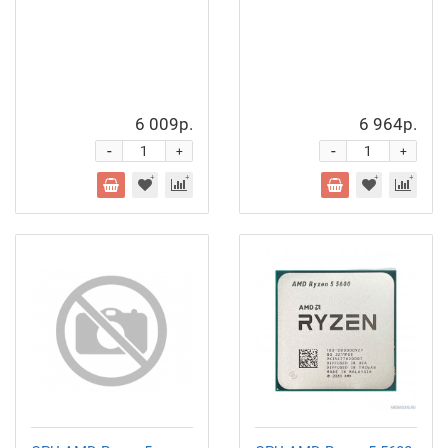
6 009р.
6 964р.
-
-
+
+