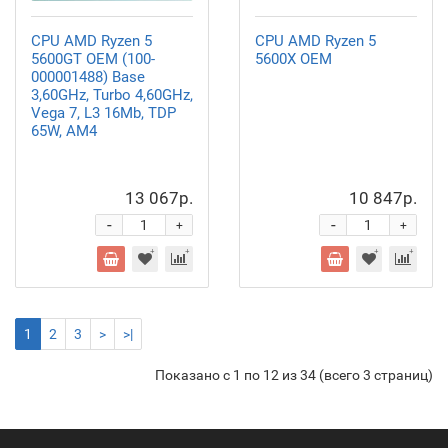
CPU AMD Ryzen 5
CPU AMD Ryzen 5
5600GT OEM (100-
5600X OEM
000001488) Base
3,60GHz, Turbo 4,60GHz,
Vega 7, L3 16Mb, TDP
65W, AM4
13 067р.
10 847р.
-
-
+
+
1
2
3
>
>|
Показано с 1 по 12 из 34 (всего 3 страниц)