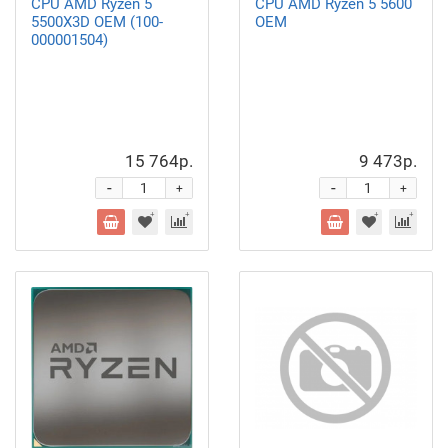
CPU AMD Ryzen 5
CPU AMD Ryzen 5 5600
5500X3D OEM (100-
OEM
000001504)
15 764р.
9 473р.
-
-
+
+