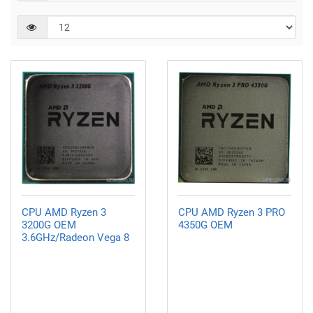
CPU AMD Ryzen 3
CPU AMD Ryzen 3 PRO
3200G OEM
4350G OEM
3.6GHz/Radeon Vega 8