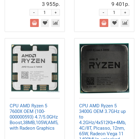
3 955р.
9 401р.
-
-
+
+
CPU AMD Ryzen 5
CPU AMD Ryzen 5
7600X OEM (100-
3400G OEM 3.7GHz up
000000593) 4.7/5.0GHz
to
Boost,38MB,105W,AM5,
4.2GHz/4x512Kb+4Mb,
with Radeon Graphics
4C/8T, Picasso, 12nm,
65W, Radeon Vega 11