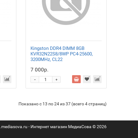
Kingston DDR4 DIMM 8GB
KVR32N22S8/8WP PC4-25600,
3200MHz, CL22
7 000р.
-
+
Показано с 13 по 24 из 37 (всего 4 страниц)
mediasova.ru - Интернет магазин МедиаСова © 2026