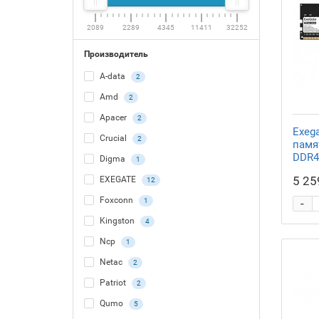
2089
2289
4345
11411
32252
Производитель
A-data
2
Amd
2
Apacer
2
Exeg
Crucial
2
памя
DDR4
Digma
1
5 25
EXEGATE
12
Foxconn
1
-
Kingston
4
Ncp
1
Netac
2
Patriot
2
Qumo
5