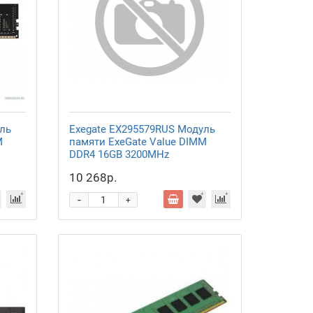
ль
Exegate EX295579RUS Модуль
M
памяти ExeGate Value DIMM
DDR4 16GB
3200MHz
10 268р.
-
+