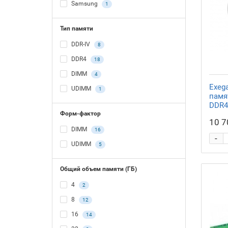
Samsung
1
Тип памяти
DDR-IV
8
DDR4
18
DIMM
4
Exeg
UDIMM
1
памя
DDR4
Форм-фактор
10 7
DIMM
16
-
UDIMM
5
Общий объем памяти (ГБ)
4
2
8
12
16
14