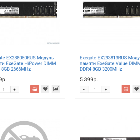
ate EX288050RUS Модуль
Exegate EX293813RUS Моду
ти ExeGate HiPower DIMM
памяти ExeGate Value DIM
 8GB
2666MHz
DDR4 8GB
3200MHz
9р.
5 399р.
-
+
+