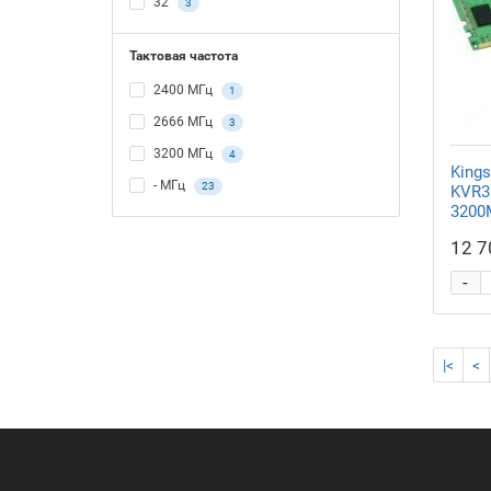
32
3
Тактовая частота
2400 МГц
1
2666 МГц
3
3200 МГц
4
King
- МГц
23
KVR3
3200
12 7
-
|<
<