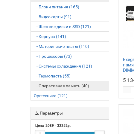
- Блоки питания (165)
- Видеокарты (91)
- Жесткие диски и SSD (121)
- Корпуса (141)
- Материнские платы (110)
- Процессоры (73)
Exeg
памят
- Системы охлаждения (121)
DIMM
- Термопаста (55)
5 13
- Оперативная память (40)
-
Оргтехника (121)
Параметры
Цена
2089
-
32252
р.