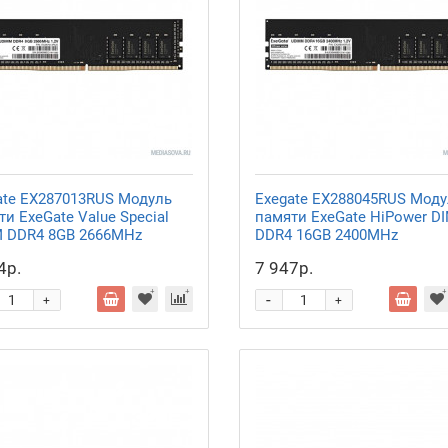
ate EX287013RUS Модуль
Exegate EX288045RUS Моду
и ExeGate Value Special
памяти ExeGate HiPower D
 DDR4 8GB
2666MHz
DDR4 16GB
2400MHz
4р.
7 947р.
-
+
+