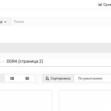
Сра
де
DDR4 (страница 2)
ь
Сортировка: