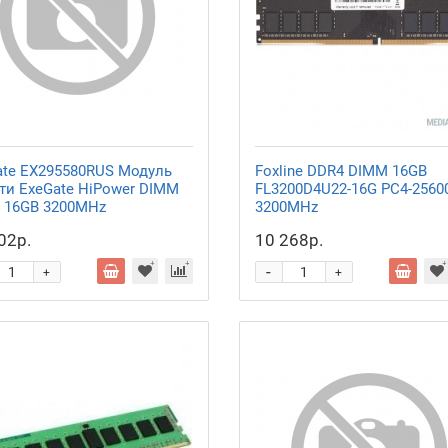
ate EX295580RUS Модуль
Foxline DDR4 DIMM 16GB
ти ExeGate HiPower DIMM
FL3200D4U22-16G PC4-25600
 16GB
3200MHz
3200MHz
02р.
10 268р.
-
+
+