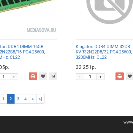
ston DDR4 DIMM 16GB
Kingston DDR4 DIMM 32GB
2N22S8/16 PC4-25600,
KVR32N22D8/32 PC4-25600,
MHz, CL22
3200MHz, CL22
05р.
32 251р.
-
+
+
1
2
3
4
>
>|
www.