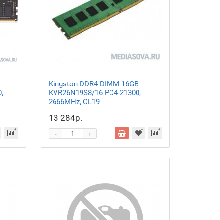
Kingston DDR4 DIMM 16GB
,
KVR26N19S8/16 PC4-21300,
2666MHz, CL19
13 284р.
-
+