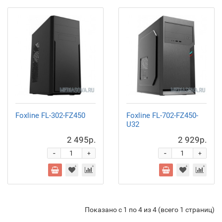
Foxline FL-302-FZ450
Foxline FL-702-FZ450-
U32
2 495р.
2 929р.
-
-
+
+
Показано с 1 по 4 из 4 (всего 1 страниц)