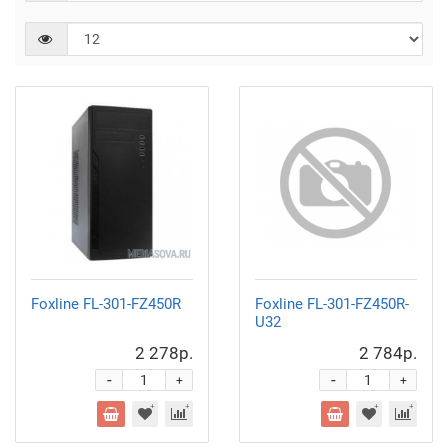
Foxline FL-301-FZ450R
Foxline FL-301-FZ450R-
U32
2 278р.
2 784р.
-
-
+
+