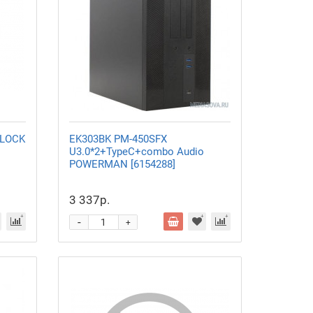
 LOCK
EK303BK PM-450SFX
U3.0*2+TypeC+combo Audio
POWERMAN [6154288]
3 337р.
-
+