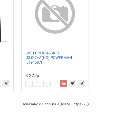
SV511 PMP-450ATX
U3.0*2+A(HD) POWERMAN
[6194687]
3 225р.
-
+
Показано с 1 по 9 из 9 (всего 1 страниц)