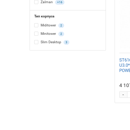
Zalman
+16
Тип корпуса
Miditower
2
Minitower
2
Slim Desktop
3
ST61
U3.0
POWE
4 10
-