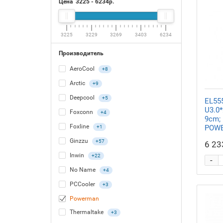
Цена
3225
-
6234
р.
3225
3229
3269
3403
6234
Производитель
AeroCool
+8
Arctic
+9
Deepcool
+5
EL55
U3.0
Foxconn
+4
9cm; 
Foxline
POWE
+1
Ginzzu
+57
6 23
Inwin
+22
-
No Name
+4
PCCooler
+3
Powerman
Thermaltake
+3