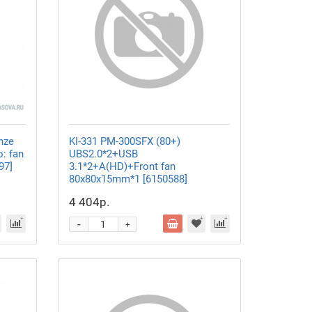
nze
KI-331 РМ-300SFX (80+)
: fan
UBS2.0*2+USB
97]
3.1*2+A(HD)+Front fan
80x80x15mm*1 [6150588]
4 404р.
-
+