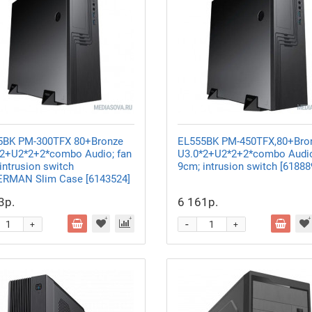
5BK PM-300TFX 80+Bronze
EL555BK PM-450TFX,80+Bro
*2+U2*2+2*combo Audio; fan
U3.0*2+U2*2+2*combo Audio
intrusion switch
9cm; intrusion switch [61888
RMAN Slim Case [6143524]
3р.
6 161р.
-
+
+