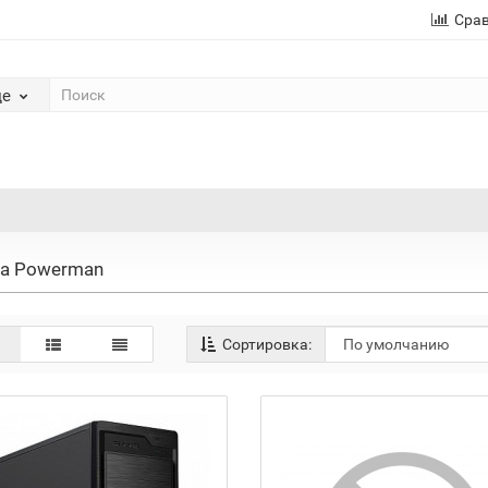
Сра
де
а Powerman
Сортировка: