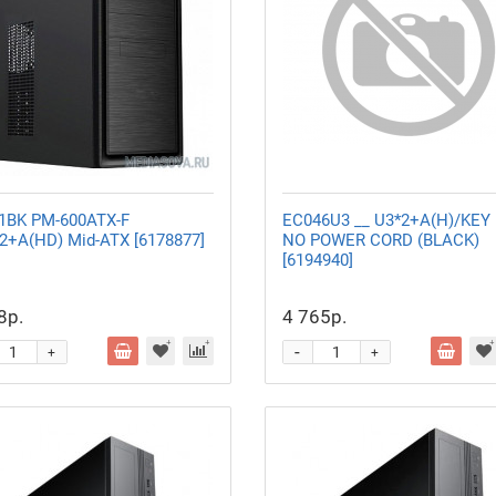
1BK PM-600ATX-F
EC046U3 __ U3*2+A(H)/KEY
2+A(HD) Mid-ATX [6178877]
NO POWER CORD (BLACK)
[6194940]
8р.
4 765р.
-
+
+