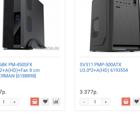
6BK PM-450SFX
SV511 PMP-500ATX
*2+A(HD)+Fan 8 cm
U3.0*2+A(HD) 6193554
RMAN [6188898]
7р.
3 377р.
-
+
+