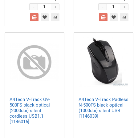
-
-
+
+
A4Tech V-Track G9-
A4Tech V-Track Padless
500FS black optical
N-500FS black optical
(2000dpi) silent
(1000dpi) silent USB
cordless USB1.1
[1146039]
[1146016]