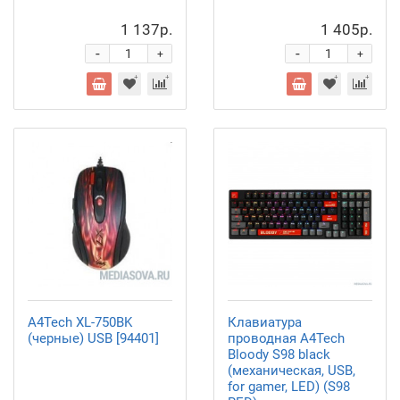
1 137р.
1 405р.
-
-
+
+
A4Tech XL-750BK
Клавиатура
(черные) USB [94401]
проводная A4Tech
Bloody S98 black
(механическая, USB,
for gamer, LED) (S98