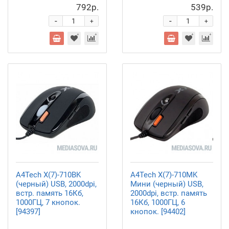
792р.
539р.
-
-
+
+
A4Tech X(7)-710BK
A4Tech X(7)-710MK
(черный) USB, 2000dpi,
Мини (черный) USB,
встр. память 16Кб,
2000dpi, встр. память
1000ГЦ, 7 кнопок.
16Кб, 1000ГЦ, 6
[94397]
кнопок. [94402]