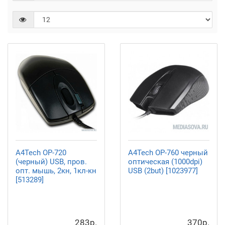
A4Tech OP-720
A4Tech OP-760 черный
(черный) USB, пров.
оптическая (1000dpi)
опт. мышь, 2кн, 1кл-кн
USB (2but) [1023977]
[513289]
283р.
370р.