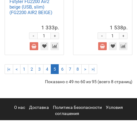
Fstyler FG2200 Air2
beige (USB, slim)
(FG2200 AIR2 BEIGE)
1 333р.
1 538р.
-
-
+
+
|<
<
1
2
3
4
5
6
7
8
>
>|
Показано с 49 по 60 из 95 (всего 8 страниц)
О нас
Доставка
Политика Безопасности
Условия
соглашения