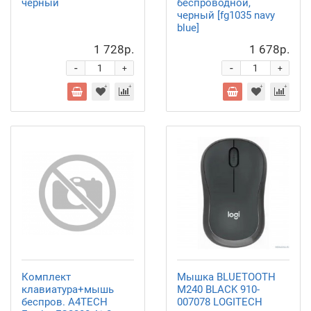
черный
беспроводной,
черный [fg1035 navy
blue]
1 728р.
1 678р.
-
-
+
+
Комплект
Мышка BLUETOOTH
клавиатура+мышь
M240 BLACK 910-
беспров. A4TECH
007078 LOGITECH