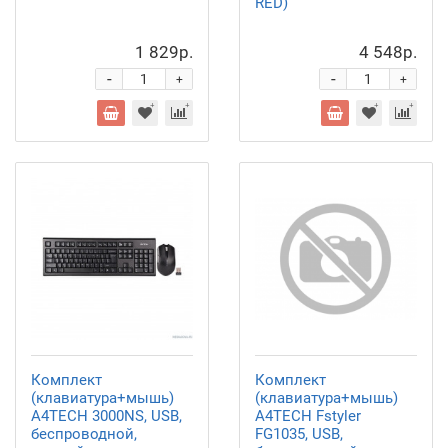
RED)
1 829р.
4 548р.
-
-
+
+
Комплект
Комплект
(клавиатура+мышь)
(клавиатура+мышь)
A4TECH 3000NS, USB,
A4TECH Fstyler
беспроводной,
FG1035, USB,