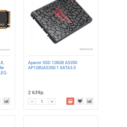
X,
Apacer SSD 128GB AS350
Me
AP128GAS350-1 SATA3.0
LEG-
2 639р.
-
+