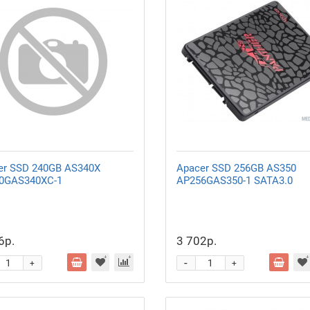
er SSD 240GB AS340X
Apacer SSD 256GB AS350
0GAS340XC-1
AP256GAS350-1 SATA3.0
6р.
3 702р.
-
+
+