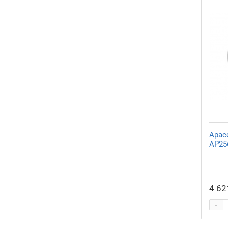
Apac
AP25
4 62
-