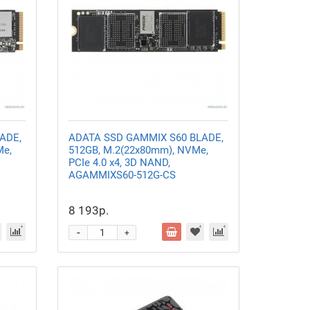
ADE,
ADATA SSD GAMMIX S60 BLADE,
Me,
512GB, M.2(22x80mm), NVMe,
PCIe 4.0 x4, 3D NAND,
AGAMMIXS60-512G-CS
8 193р.
-
+