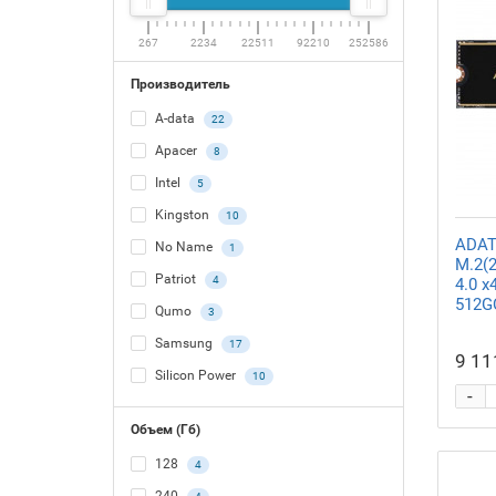
267
2234
22511
92210
252586
Производитель
A-data
22
Apacer
8
Intel
5
Kingston
10
ADAT
No Name
1
M.2(
Patriot
4
4.0 x
512G
Qumo
3
Samsung
17
9 11
Silicon Power
10
-
Объем (Гб)
128
4