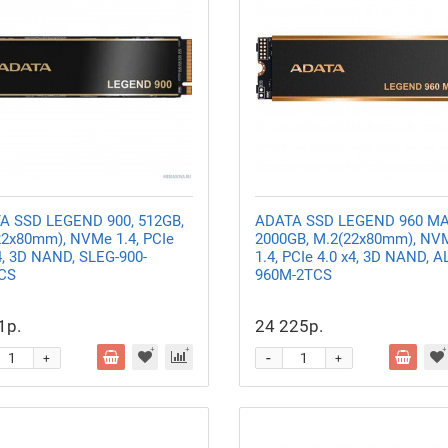
A SSD LEGEND 900, 512GB,
ADATA SSD LEGEND 960 MA
22x80mm), NVMe 1.4, PCIe
2000GB, M.2(22x80mm), NV
4, 3D NAND, SLEG-900-
1.4, PCIe 4.0 x4, 3D NAND, A
CS
960M-2TCS
1р.
24 225р.
-
+
+