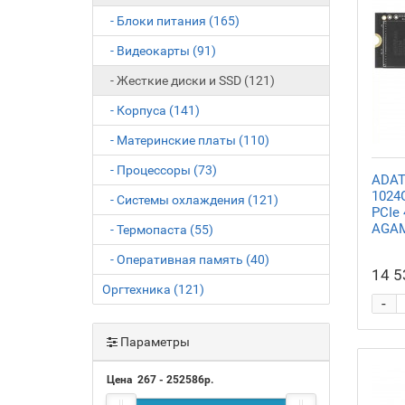
- Блоки питания (165)
- Видеокарты (91)
- Жесткие диски и SSD (121)
- Корпуса (141)
- Материнские платы (110)
- Процессоры (73)
ADAT
1024
- Системы охлаждения (121)
PCIe 
AGAM
- Термопаста (55)
- Оперативная память (40)
14 5
Оргтехника (121)
-
Параметры
Цена
267
-
252586
р.