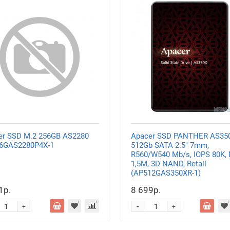
er SSD M.2 256GB AS2280
Apacer SSD PANTHER AS35
6GAS2280P4X-1
512Gb SATA 2.5" 7mm,
R560/W540 Mb/s, IOPS 80K,
1,5M, 3D NAND, Retail
(AP512GAS350XR-1)
1р.
8 699р.
-
+
+