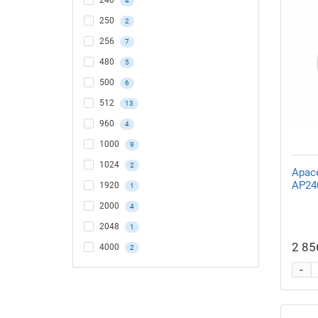
240
4
250
2
256
7
480
5
500
6
512
13
960
4
1000
9
1024
2
Apac
AP24
1920
1
2000
4
2048
1
2 85
4000
2
-