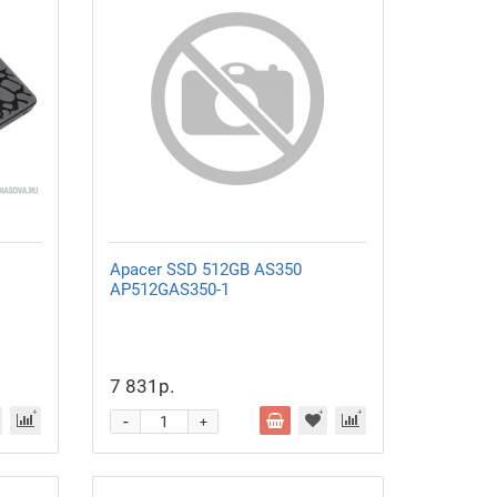
Apacer SSD 512GB AS350
AP512GAS350-1
7 831р.
-
+