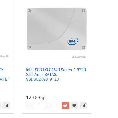
0X
Intel SSD D3-S4620 Series, 1.92TB,
2.5" 7mm, SATA3,
 MTBF
SSDSC2KG019TZ01
120 833р.
-
+