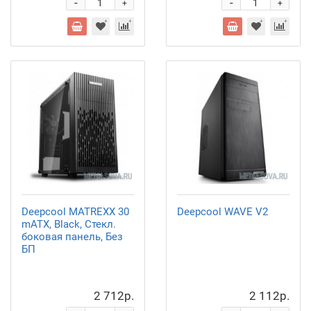
-
-
+
+
Deepcool MATREXX 30
Deepcool WAVE V2
mATX, Black, Стекл.
боковая панель, Без
БП
2 712р.
2 112р.