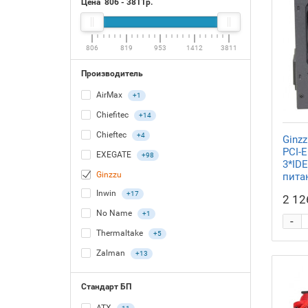
Цена
806
-
3811
р.
806
819
953
1412
3811
Производитель
AirMax
+1
Chiefitec
+14
Chieftec
+4
Ginzz
PCI-E
EXEGATE
+98
3*IDE
Ginzzu
пита
Inwin
+17
2 12
No Name
+1
-
Thermaltake
+5
Zalman
+13
Стандарт БП