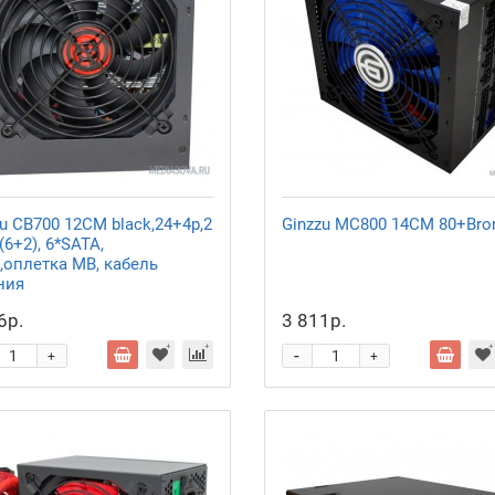
u CB700 12CM black,24+4p,2
Ginzzu MC800 14CM 80+Bro
(6+2), 6*SATA,
,оплетка MB, кабель
ния
6р.
3 811р.
-
+
+