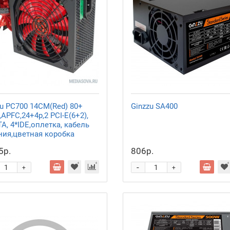
zu PC700 14CM(Red) 80+
Ginzzu SA400
,APFC,24+4p,2 PCI-E(6+2),
A, 4*IDE,оплетка, кабель
ния,цветная коробка
5р.
806р.
-
+
+