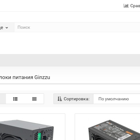
Сра
де
локи питания Ginzzu
Сортировка: