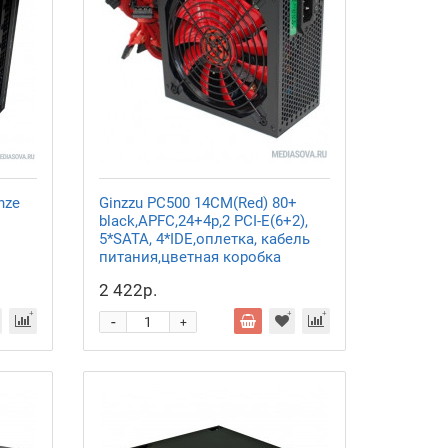
nze
Ginzzu PC500 14CM(Red) 80+
black,APFC,24+4p,2 PCI-E(6+2),
5*SATA, 4*IDE,оплетка, кабель
питания,цветная коробка
2 422р.
-
+