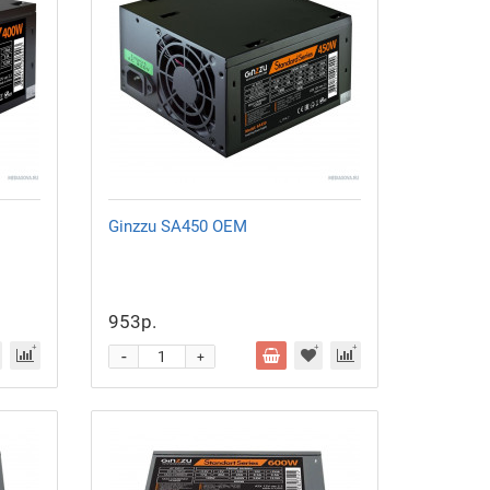
Ginzzu SA450 OEM
953р.
-
+