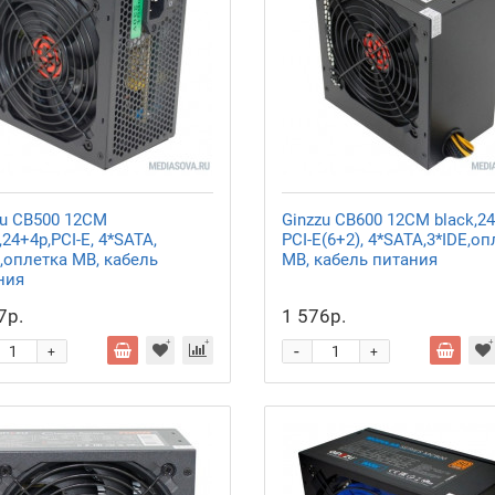
zu CB500 12CM
Ginzzu CB600 12CM black,24
,24+4p,PCI-E, 4*SATA,
PCI-E(6+2), 4*SATA,3*IDE,о
,оплетка MB, кабель
MB, кабель питания
ния
7р.
1 576р.
-
+
+