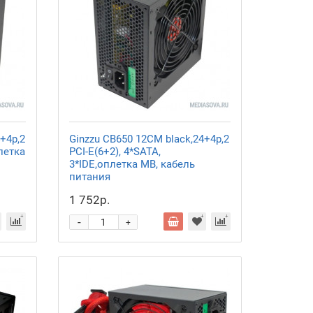
+4p,2
Ginzzu CB650 12CM black,24+4p,2
плетка
PCI-E(6+2), 4*SATA,
3*IDE,оплетка MB, кабель
питания
1 752р.
-
+