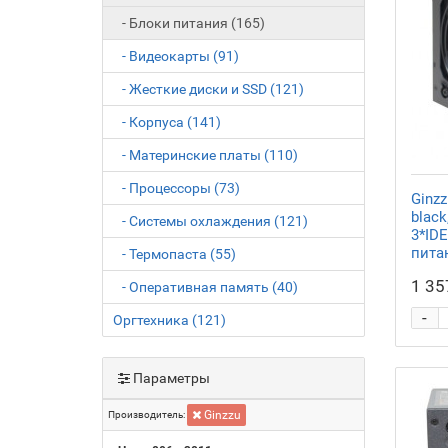
- Блоки питания (165)
- Видеокарты (91)
- Жесткие диски и SSD (121)
- Корпуса (141)
- Материнские платы (110)
- Процессоры (73)
Ginz
black
- Системы охлаждения (121)
3*IDE
пита
- Термопаста (55)
1 35
- Оперативная память (40)
-
Оргтехника (121)
Параметры
Ginzzu
Производитель: