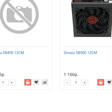
zu SB450 12CM
Ginzzu SB500 12CM
6р.
1 100р.
-
+
+