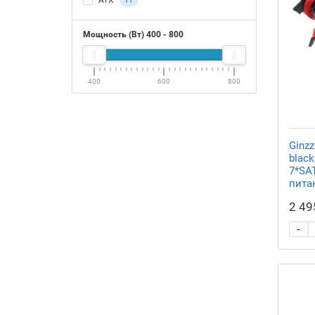
ATX
11
Мощность (Вт)
400
-
800
400
600
800
Ginz
black
7*SAT
пита
2 49
-