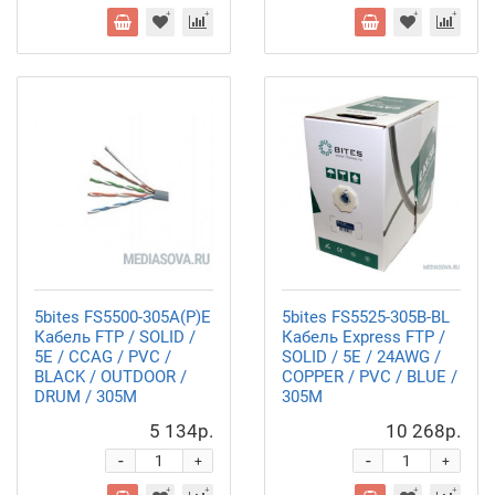
5bites FS5500-305A(P)E
5bites FS5525-305B-BL
Кабель FTP / SOLID /
Кабель Express FTP /
5E / CCAG / PVC /
SOLID / 5E / 24AWG /
BLACK / OUTDOOR /
COPPER / PVC / BLUE /
DRUM / 305M
305M
5 134р.
10 268р.
-
-
+
+