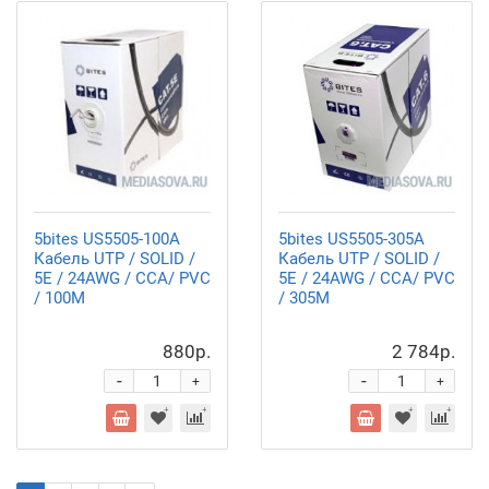
5bites US5505-100A
5bites US5505-305A
Кабель UTP / SOLID /
Кабель UTP / SOLID /
5E / 24AWG / CCA/ PVC
5E / 24AWG / CCA/ PVC
/ 100M
/ 305M
880р.
2 784р.
-
-
+
+