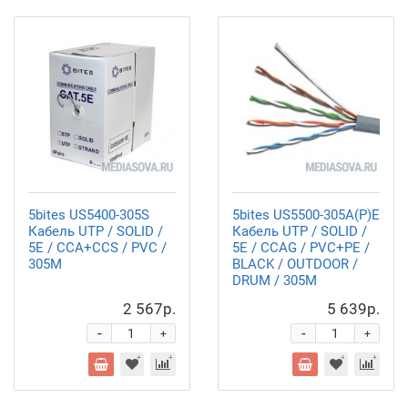
5bites US5400-305S
5bites US5500-305A(P)E
Кабель UTP / SOLID /
Кабель UTP / SOLID /
5E / CCA+CCS / PVC /
5E / CCAG / PVC+PE /
305M
BLACK / OUTDOOR /
DRUM / 305M
2 567р.
5 639р.
-
-
+
+