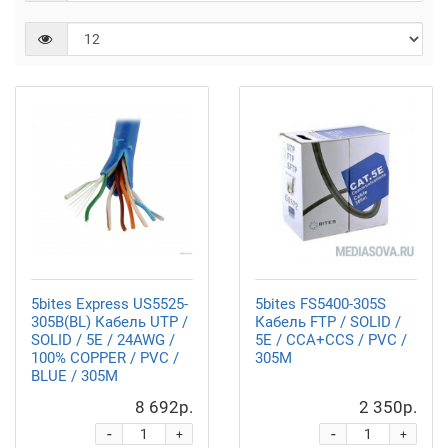
5bites Express US5525-
5bites FS5400-305S
305B(BL) Кабель UTP /
Кабель FTP / SOLID /
SOLID / 5E / 24AWG /
5E / CCA+CCS / PVC /
100% COPPER / PVC /
305M
BLUE / 305M
8 692р.
2 350р.
-
-
+
+