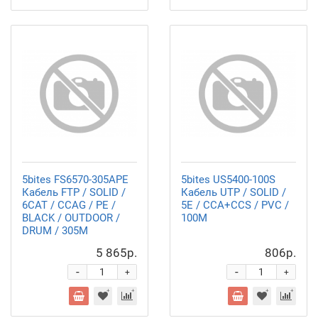
5bites FS6570-305APE
5bites US5400-100S
Кабель FTP / SOLID /
Кабель UTP / SOLID /
6CAT / CCAG / PE /
5E / CCA+CCS / PVC /
BLACK / OUTDOOR /
100M
DRUM / 305M
5 865р.
806р.
-
-
+
+