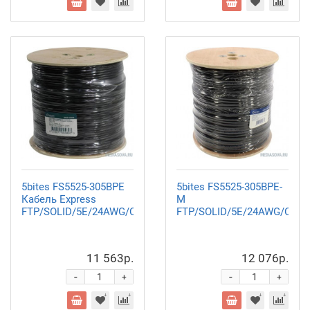
5bites FS5525-305BPE
5bites FS5525-305BPE-
Кабель Express
M
FTP/SOLID/5E/24AWG/COPPER/PE/BLACK/OUTDOOR/DRUM
FTP/SOLID/5E/24AWG/COP
11 563р.
12 076р.
-
-
+
+