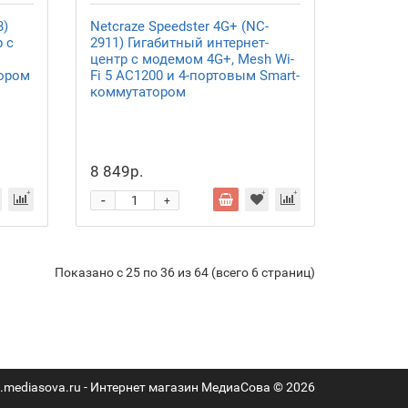
3)
Netcraze Speedster 4G+ (NC-
 с
2911) Гигабитный интернет-
центр с модемом 4G+, Mesh Wi-
ором
Fi 5 AC1200 и 4-портовым Smart-
коммутатором
8 849р.
-
+
Показано с 25 по 36 из 64 (всего 6 страниц)
mediasova.ru - Интернет магазин МедиаСова © 2026