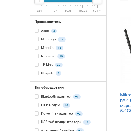
824
1197
5036
18233
50474
Производитель
Asus
3
Mercusys
14
Mikrotik
14
Netcraze
10
TP-Link
20
Ubiquiti
3
Тип оборудования
Mikr
Bluetooth адаптер
+1
hAP 
марш
LTE6 модем
+4
5x1Gb
Powerline - адаптер
+2
USB-хаб (концентратор)
+1
Адаптеры Powerline
+2