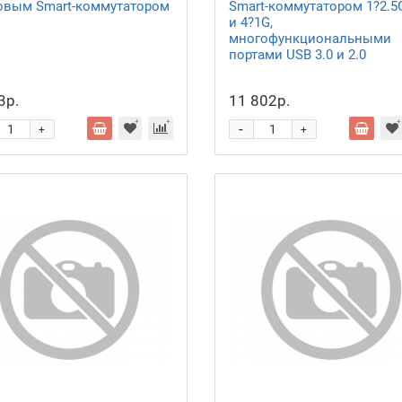
овым Smart-коммутатором
Smart-коммутатором 1?2.5
и 4?1G,
многофункциональными
портами USB 3.0 и 2.0
3р.
11 802р.
-
+
+