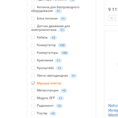
Антенна для беспроводного
9 11
оборудования
+1
-
Блок питания
+1
Датчик движения для
электромонтажа
+1
Кабель
+2
Коммутатор
+43
Коммутаторы
+46
Крепление
+1
Кронштейн
+1
Лента светодиодная
+1
Маршрутизатор
Метеостанция
+2
Модуль SFP
+1
Netcr
Радиомост
+2
Инте
Роутер
+3
Mesh 