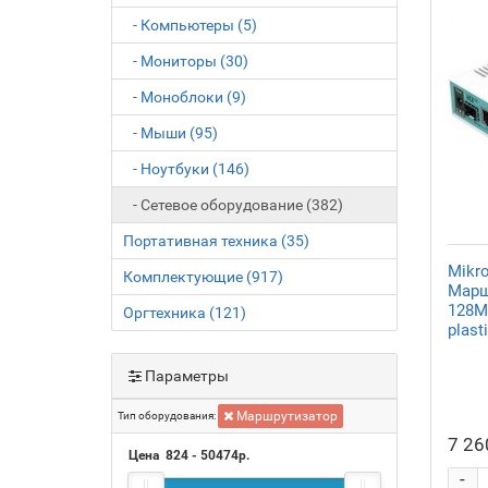
- Компьютеры (5)
- Мониторы (30)
- Моноблоки (9)
- Мыши (95)
- Ноутбуки (146)
- Сетевое оборудование (382)
Портативная техника (35)
Mikr
Комплектующие (917)
Марш
128MB
Оргтехника (121)
plast
Параметры
Маршрутизатор
Тип оборудования:
7 26
Цена
824
-
50474
р.
-