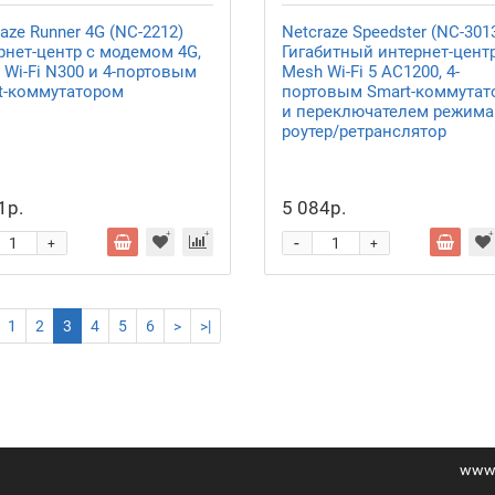
aze Runner 4G (NC-2212)
Netcraze Speedster (NC-301
рнет-центр с модемом 4G,
Гигабитный интернет-центр
 Wi-Fi N300 и 4-портовым
Mesh Wi-Fi 5 AC1200, 4-
t-коммутатором
портовым Smart-коммутат
и переключателем режима
роутер/ретранслятор
1р.
5 084р.
-
+
+
1
2
3
4
5
6
>
>|
www.