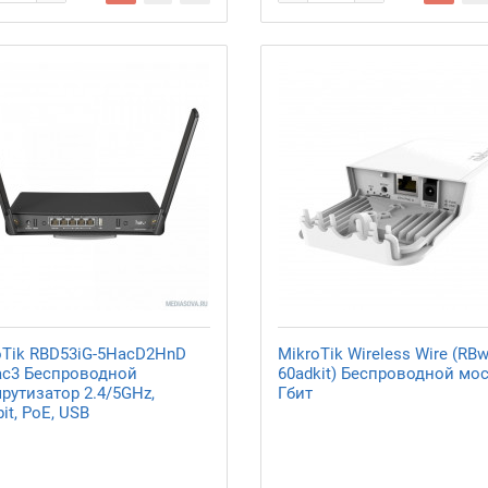
oTik RBD53iG-5HacD2HnD
MikroTik Wireless Wire (RB
ac3 Беспроводной
60adkit) Беспроводной мос
рутизатор 2.4/5GHz,
Гбит
it, PoE, USB