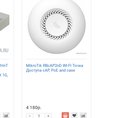
2HnT
MikroTik RBcAP2nD WI-FI Точка
Доступа cAP, PoE and case
t 1G,
4 180р.
-
+