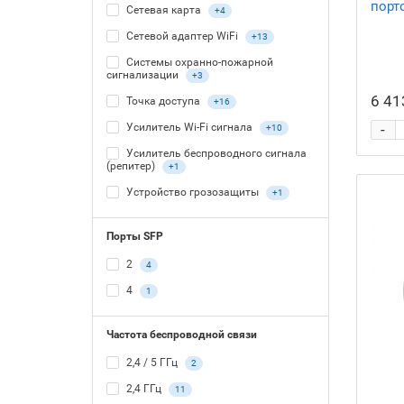
порт
Сетевая карта
+4
Сетевой адаптер WiFi
+13
Системы охранно-пожарной
сигнализации
+3
6 41
Точка доступа
+16
-
Усилитель Wi-Fi сигнала
+10
Усилитель беспроводного сигнала
(репитер)
+1
Устройство грозозащиты
+1
Порты SFP
2
4
4
1
Частота беспроводной связи
2,4 / 5 ГГц
2
2,4 ГГц
11