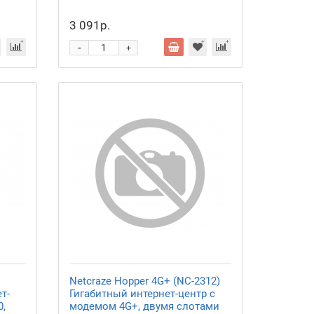
3 091р.
-
+
Netcraze Hopper 4G+ (NC-2312)
т-
Гигабитный интернет-центр с
0,
модемом 4G+, двумя слотами