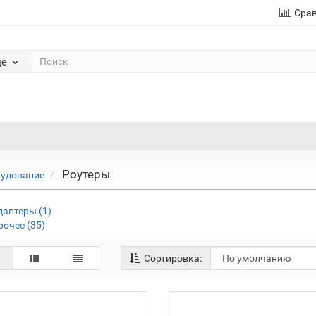
Сра
де
Роутеры
рудование
даптеры (1)
рочее (35)
Сортировка: