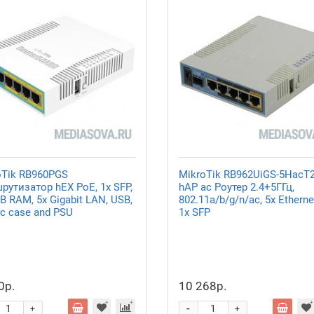
oTik RB960PGS
MikroTik RB962UiGS-5HacT
рутизатор hEX PoE, 1х SFP,
hAP ac Роутер 2.4+5ГГц,
 RAM, 5x Gigabit LAN, USB,
802.11a/b/g/n/ac, 5x Etherne
ic case and PSU
1x SFP
0р.
10 268р.
-
+
+