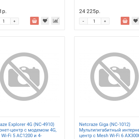
1р.
24 225р.
-
+
+
aze Explorer 4G (NC-4910)
Netcraze Giga (NC-1012)
рнет-центр с модемом 4G,
Мультигигабитный интерне
Wi-Fi 5 AC1200 и 4-
центр с Mesh Wi-Fi 6 AX300