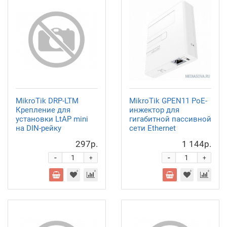
MikroTik DRP-LTM
MikroTik GPEN11 РоЕ-
Крепление для
инжектор для
установки LtAP mini
гигабитной пассивной
на DIN-рейку
сети Ethernet
297р.
1 144р.
-
-
+
+