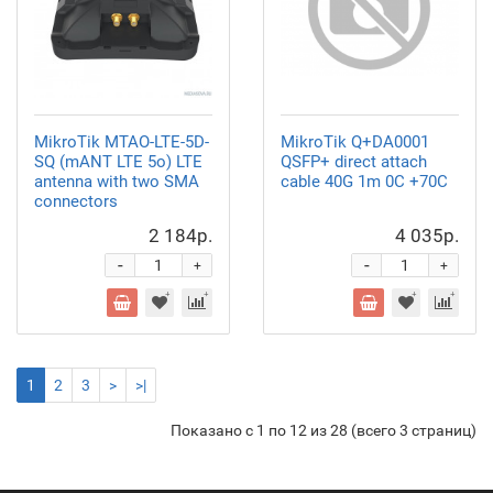
MikroTik MTAO-LTE-5D-
MikroTik Q+DA0001
SQ (mANT LTE 5o) LTE
QSFP+ direct attach
antenna with two SMA
cable 40G 1m 0C +70C
connectors
2 184р.
4 035р.
-
-
+
+
1
2
3
>
>|
Показано с 1 по 12 из 28 (всего 3 страниц)