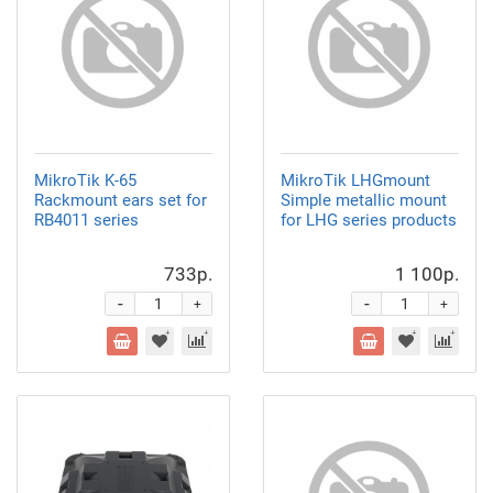
MikroTik K-65
MikroTik LHGmount
Rackmount ears set for
Simple metallic mount
RB4011 series
for LHG series products
733р.
1 100р.
-
-
+
+