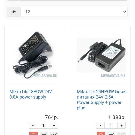
MikroTik 18POW 24V
MikroTik 24HPOW Блок
0.8A power supply
питания 24V 2,5A
Power Supply + power
plug
764р.
1 393р.
-
-
+
+