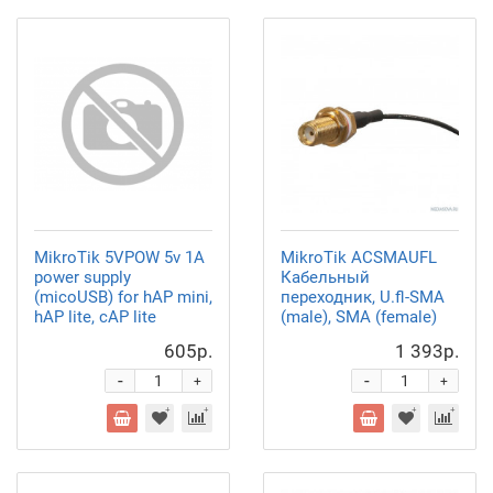
MikroTik 5VPOW 5v 1A
MikroTik ACSMAUFL
power supply
Кабельный
(micoUSB) for hAP mini,
переходник, U.fl-SMA
hAP lite, cAP lite
(male), SMA (female)
605р.
1 393р.
-
-
+
+