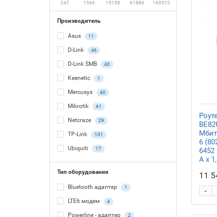
247
1566
15159
61886
169572
Производитель
Asus
11
D-Link
46
D-Link SMB
40
Keenetic
1
Mercusys
40
Mikrotik
61
Роут
Netcraze
29
BE82U
Мбит/
TP-Link
101
6 (80
Ubiquiti
17
6452 
A x 1
Тип оборудования
11 5
Bluetooth адаптер
1
-
LTE6 модем
4
Powerline - адаптер
2