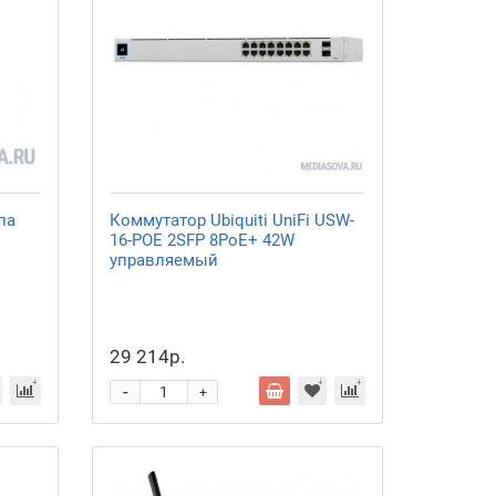
па
Коммутатор Ubiquiti UniFi USW-
16-POE 2SFP 8PoE+ 42W
управляемый
29 214р.
-
+