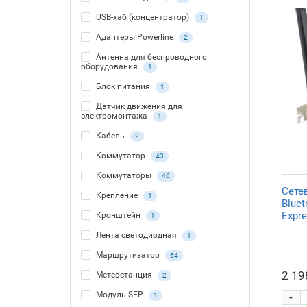
USB-хаб (концентратор)
1
Адаптеры Powerline
2
Антенна для беспроводного
оборудования
1
Блок питания
1
Датчик движения для
электромонтажа
1
Кабель
2
Коммутатор
43
Коммутаторы
46
Сетев
Крепление
1
Blue
Expr
Кронштейн
1
Лента светодиодная
1
Маршрутизатор
64
2 19
Метеостанция
2
Модуль SFP
-
1