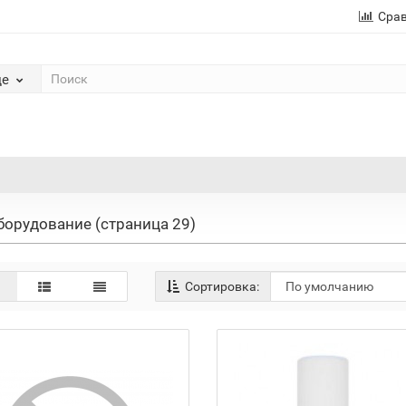
Сра
де
борудование (страница 29)
Сортировка: