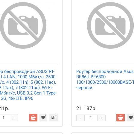
ер беспроводной ASUS RT-
Роутер беспроводной Asus 
 4 LAN, 1000 Мбит/с, 2500
BE86U BE6800
с, 4 (802.11n), 5 (802.11ac),
100/1000/2500/10000BASE-
2.11ax), 7 (802.11be), Wi-Fi
черный
Мбит/с, USB 3.2 Gen 1 Type-
, 3G, 4G/LTE, IPv6
41р.
21 187р.
-
+
+