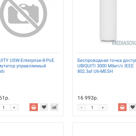
ITY USW-Enterprise-8-PoE
Беспроводная точка досту
утатор управляемый
UBIQUITI 3000 Мбит/с IEEE
iti
802.3af U6-MESH
61р.
16 993р.
-
+
+