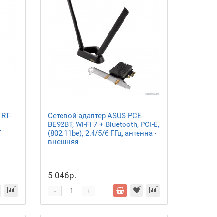
RT-
Сетевой адаптер ASUS PCE-
BE92BT, Wi-Fi 7 + Bluetooth, PCI-E,
T
(802.11be), 2.4/5/6 ГГц, антенна -
внешняя
5 046р.
-
+