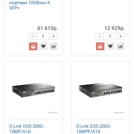
портами 10GBase-X
SFP+
61 610р.
12 929р.
-
-
+
+
D-Link DSS-200G-
D-Link DSS-200G-
10MP/A1A
10MPP/A1A