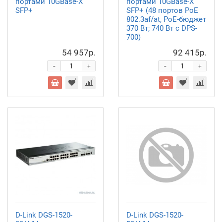
портами 10GBase-X
портами 10GBase-X
SFP+
SFP+ (48 портов PoE
802.3af/at, PoE-бюджет
370 Вт; 740 Вт с DPS-
700)
54 957р.
92 415р.
-
-
+
+
D-Link DGS-1520-
D-Link DGS-1520-