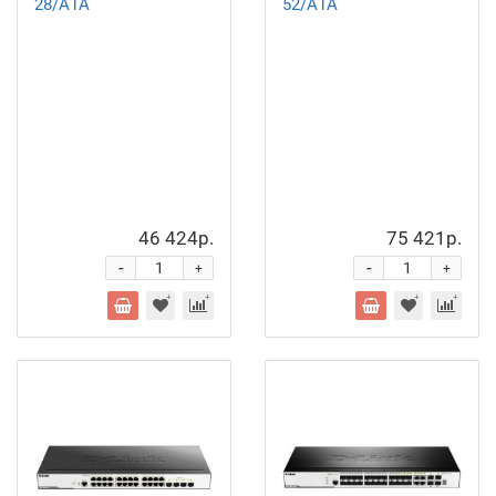
28/A1A
52/A1A
46 424р.
75 421р.
-
-
+
+