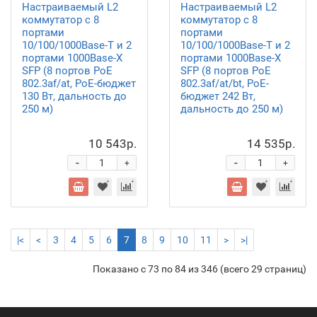
Настраиваемый L2
Настраиваемый L2
коммутатор с 8
коммутатор с 8
портами
портами
10/100/1000Base-T и 2
10/100/1000Base-T и 2
портами 1000Base-X
портами 1000Base-X
SFP (8 портов PoE
SFP (8 портов PoE
802.3af/at, PoE-бюджет
802.3af/at/bt, PoE-
130 Вт, дальность до
бюджет 242 Вт,
250 м)
дальность до 250 м)
10 543р.
14 535р.
-
-
+
+
|<
<
3
4
5
6
7
8
9
10
11
>
>|
Показано с 73 по 84 из 346 (всего 29 страниц)