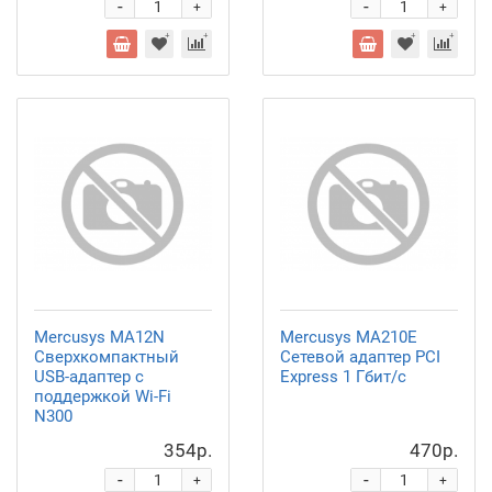
-
-
+
+
Mercusys MA12N
Mercusys MA210E
Сверхкомпактный
Сетевой адаптер PCI
USB-адаптер с
Express 1 Гбит/с
поддержкой Wi-Fi
N300
354р.
470р.
-
-
+
+