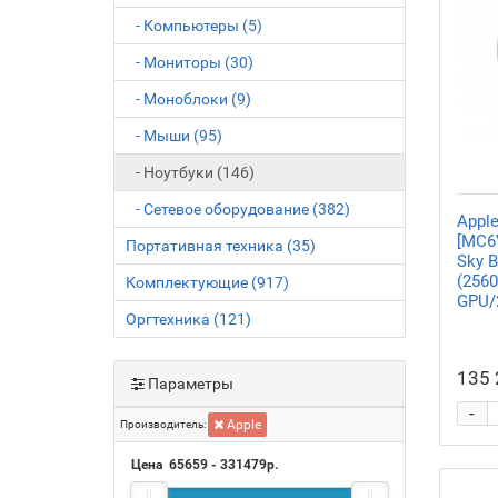
- Компьютеры (5)
- Мониторы (30)
- Моноблоки (9)
- Мыши (95)
- Ноутбуки (146)
- Сетевое оборудование (382)
Apple
[MC6
Портативная техника (35)
Sky B
(256
Комплектующие (917)
GPU/
Оргтехника (121)
135 
Параметры
-
Apple
Производитель:
Цена
65659
-
331479
р.