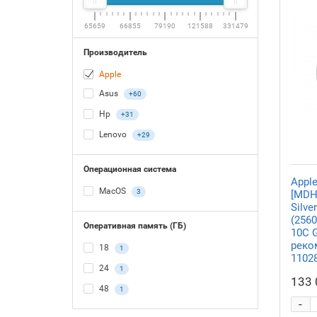
65659
66855
79190
121588
331479
Производитель
Apple
Asus
+60
Hp
+31
Lenovo
+29
Операционная система
Apple
MacOS
3
[MDH
Silve
(2560
Оперативная память (ГБ)
10C 
реко
18
1
1102
24
1
133 
48
1
-