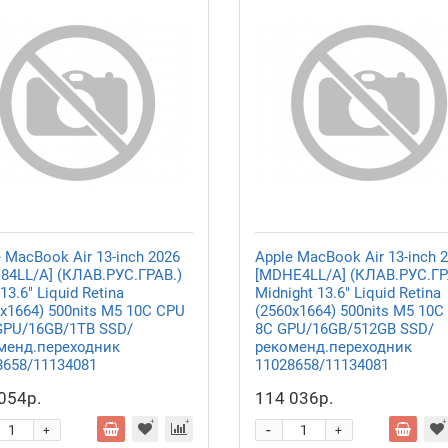
 MacBook Air 13-inch 2026
Apple MacBook Air 13-inch 
84LL/A] (КЛАВ.РУС.ГРАВ.)
[MDHE4LL/A] (КЛАВ.РУС.ГР
r13.6" Liquid Retina
Midnight 13.6" Liquid Retina
x1664) 500nits M5 10C CPU
(2560x1664) 500nits M5 10C
GPU/16GB/1TB SSD/
8C GPU/16GB/512GB SSD/
менд.переходник
рекоменд.переходник
8658/11134081
11028658/11134081
054р.
114 036р.
-
+
+