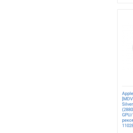
Apple
[MDV
Silve
(288
GPU/
реко
1102