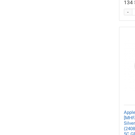
134 
-
Appl
[MHF
Silver
(2408
5C G