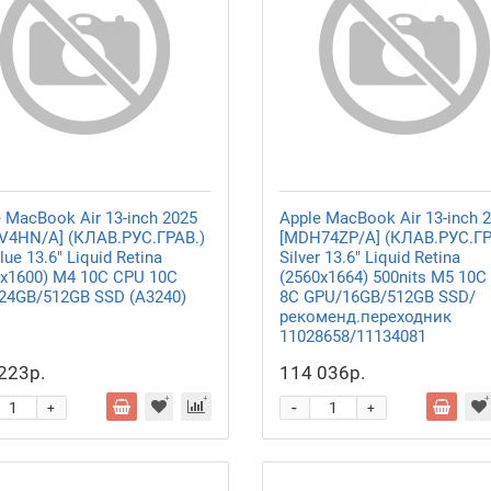
 MacBook Air 13-inch 2025
Apple MacBook Air 13-inch 
V4HN/A] (КЛАВ.РУС.ГРАВ.)
[MDH74ZP/A] (КЛАВ.РУС.ГР
lue 13.6" Liquid Retina
Silver 13.6" Liquid Retina
0x1600) M4 10C CPU 10C
(2560x1664) 500nits M5 10C
24GB/512GB SSD (A3240)
8C GPU/16GB/512GB SSD/
рекоменд.переходник
11028658/11134081
223р.
114 036р.
-
+
+