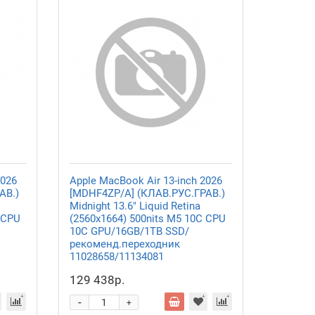
2026
Apple MacBook Air 13-inch 2026
АВ.)
[MDHF4ZP/A] (КЛАВ.РУС.ГРАВ.)
Midnight 13.6" Liquid Retina
 CPU
(2560x1664) 500nits M5 10C CPU
10C GPU/16GB/1TB SSD/
рекоменд.переходник
11028658/11134081
129 438р.
-
+