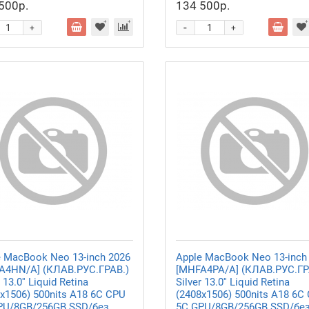
500р.
134 500р.
-
+
+
e MacBook Neo 13-inch 2026
Apple MacBook Neo 13-inch
A4HN/A] (КЛАВ.РУС.ГРАВ.)
[MHFA4PA/A] (КЛАВ.РУС.ГР
 13.0'' Liquid Retina
Silver 13.0'' Liquid Retina
x1506) 500nits A18 6C CPU
(2408x1506) 500nits A18 6C
PU/8GB/256GB SSD/без
5C GPU/8GB/256GB SSD/бе