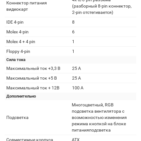
Коннектор питания
(разборный 8-pin коннектор,
видеокарт
2-pin отстегивается)
IDE 4-pin
8
Molex 4-pin
6
Molex 4 + 4 pin
1
Floppy 4-pin
1
Сила тока
Максимальный ток +3,3 В
25 А
Максимальный ток +5 В
25 А
Максимальный ток + 12В
100 А
Дополнительно
Многоцветный, RGB
подсветка вентилятора с
Подсветка
возможностью изменения
режима кнопкой на блоке
питанияподсветка
Совместимые корпуса
ATX