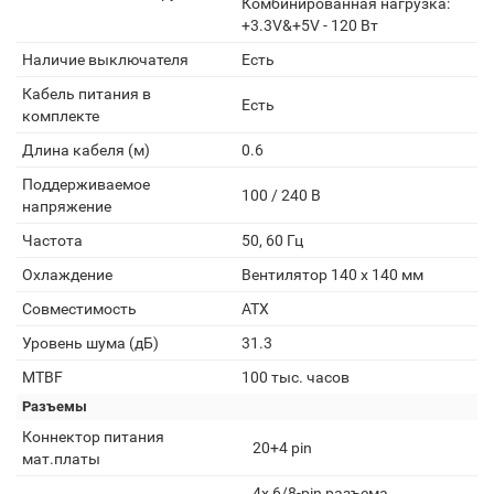
Комбинированная нагрузка:
+3.3V&+5V - 120 Вт
Наличие выключателя
Есть
Кабель питания в
Есть
комплекте
Длина кабеля (м)
0.6
Поддерживаемое
100 / 240 В
напряжение
Частота
50, 60 Гц
Охлаждение
Вентилятор 140 x 140 мм
Совместимость
ATX
Уровень шума (дБ)
31.3
MTBF
100 тыс. часов
Разъемы
Коннектор питания
20+4 pin
мат.платы
4x 6/8-pin разъема