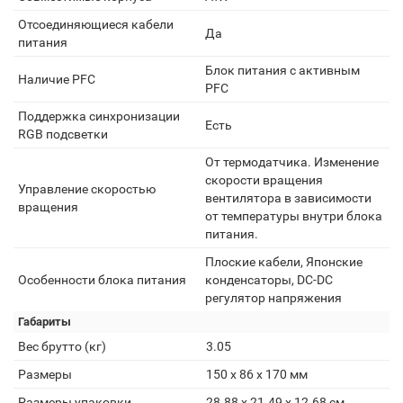
Отсоединяющиеся кабели
Да
питания
Блок питания с активным
Наличие PFC
PFC
Поддержка синхронизации
Есть
RGB подсветки
От термодатчика. Изменение
скорости вращения
Управление скоростью
вентилятора в зависимости
вращения
от температуры внутри блока
питания.
Плоские кабели, Японские
Особенности блока питания
конденсаторы, DC-DC
регулятор напряжения
Габариты
Вес брутто (кг)
3.05
Размеры
150 x 86 x 170 мм
Размеры упаковки
28.88 x 21.49 x 12.68 см